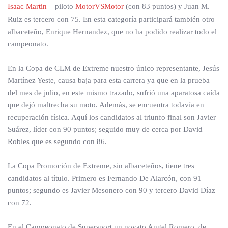
Isaac Martin
– piloto
MotorVSMotor
(con 83 puntos) y Juan M.
Ruiz es tercero con 75. En esta categoría participará también otro
albaceteño, Enrique Hernandez, que no ha podido realizar todo el
campeonato.
En la Copa de CLM de Extreme nuestro único representante, Jesús
Martínez Yeste, causa baja para esta carrera ya que en la prueba
del mes de julio, en este mismo trazado, sufrió una aparatosa caída
que dejó maltrecha su moto. Además, se encuentra todavía en
recuperación física. Aquí los candidatos al triunfo final son Javier
Suárez, líder con 90 puntos; seguido muy de cerca por David
Robles que es segundo con 86.
La Copa Promoción de Extreme, sin albaceteños, tiene tres
candidatos al título. Primero es Fernando De Alarcón, con 91
puntos; segundo es Javier Mesonero con 90 y tercero David Díaz
con 72.
En el Campeonato de Supersport un novato Angel Romero, de