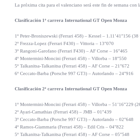
La próxima cita para el valenciano será este fin de semana con 
Clasificación 1ª carrera International GT Open Monza
1º Peter-Broniszewski (Ferrari 458) – Kessel – 1.11’41″156 (38 
2º Frezza-Lopez (Ferrari F430) – Vittoria – 13″070
3º Rangoni-Garofano (Ferrari F430) – AF Corse – 16″465
4º Montermini-Moncini (Ferrari 458) – Villorba – 18″550
5º Talkanitsa-Talkanitsa (Ferrari 458) – AF Corse – 21″672
6º Ceccato-Barba (Porsche 997 GT3) – Autorlando – 24″916
Clasificación 2ª carrera International GT Open Monza
1º Montermini-Moncini (Ferrari 458) – Villorba – 51’16”229 (26
2º Ayari-Camathias (Ferrari 458) – JMB – 01″439
3º Ceccato-Barba (Porsche 997 GT3) – Autorlando – 02″648
4º Ramos-Giammaria (Ferrari 458) – Edil Cris – 04″822
5º Talkanitsa-Talkanitsa (Ferrari 458) – AF Corse – 05″548