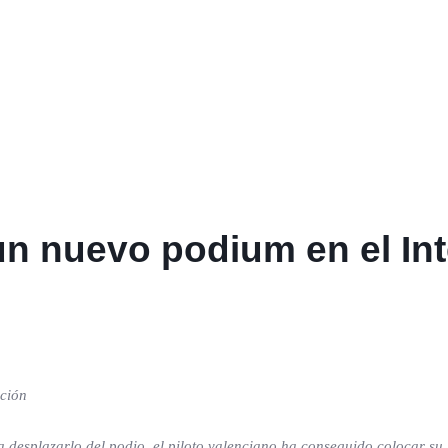
un nuevo podium en el In
ición
 desplazarlo del podio, el piloto valenciano ha conseguido colocar su