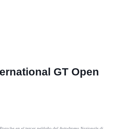
ternational GT Open
 Porsche en el tercer peldaño del Autodromo Nazionale di