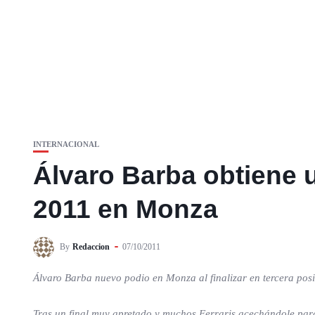
INTERNACIONAL
Álvaro Barba obtiene 
2011 en Monza
By
Redaccion
07/10/2011
Álvaro Barba nuevo podio en Monza al finalizar en tercera pos
Tras un final muy apretado y muchos Ferraris acechándole para