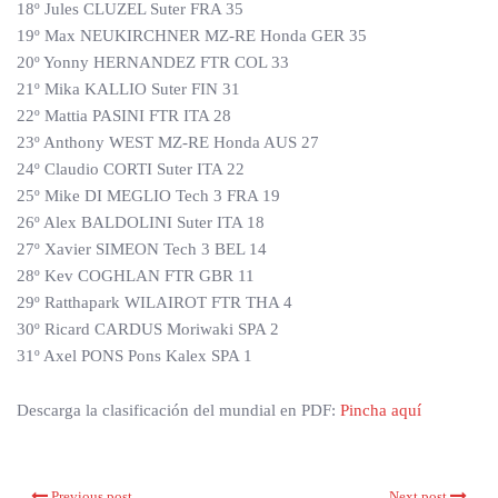
18º Jules CLUZEL Suter FRA 35
19º Max NEUKIRCHNER MZ-RE Honda GER 35
20º Yonny HERNANDEZ FTR COL 33
21º Mika KALLIO Suter FIN 31
22º Mattia PASINI FTR ITA 28
23º Anthony WEST MZ-RE Honda AUS 27
24º Claudio CORTI Suter ITA 22
25º Mike DI MEGLIO Tech 3 FRA 19
26º Alex BALDOLINI Suter ITA 18
27º Xavier SIMEON Tech 3 BEL 14
28º Kev COGHLAN FTR GBR 11
29º Ratthapark WILAIROT FTR THA 4
30º Ricard CARDUS Moriwaki SPA 2
31º Axel PONS Pons Kalex SPA 1
Descarga la clasificación del mundial en PDF:
Pincha aquí
Previous post
Next post