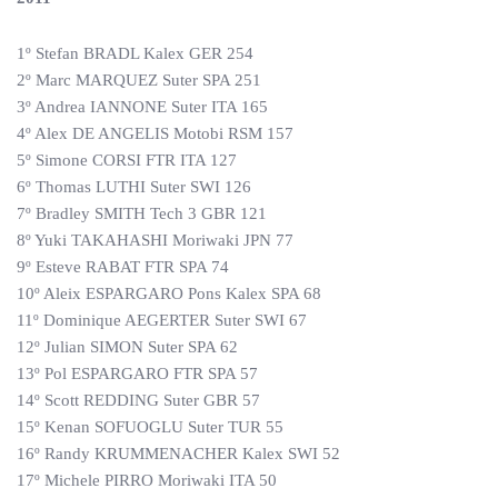
1º Stefan BRADL Kalex GER 254
2º Marc MARQUEZ Suter SPA 251
3º Andrea IANNONE Suter ITA 165
4º Alex DE ANGELIS Motobi RSM 157
5º Simone CORSI FTR ITA 127
6º Thomas LUTHI Suter SWI 126
7º Bradley SMITH Tech 3 GBR 121
8º Yuki TAKAHASHI Moriwaki JPN 77
9º Esteve RABAT FTR SPA 74
10º Aleix ESPARGARO Pons Kalex SPA 68
11º Dominique AEGERTER Suter SWI 67
12º Julian SIMON Suter SPA 62
13º Pol ESPARGARO FTR SPA 57
14º Scott REDDING Suter GBR 57
15º Kenan SOFUOGLU Suter TUR 55
16º Randy KRUMMENACHER Kalex SWI 52
17º Michele PIRRO Moriwaki ITA 50