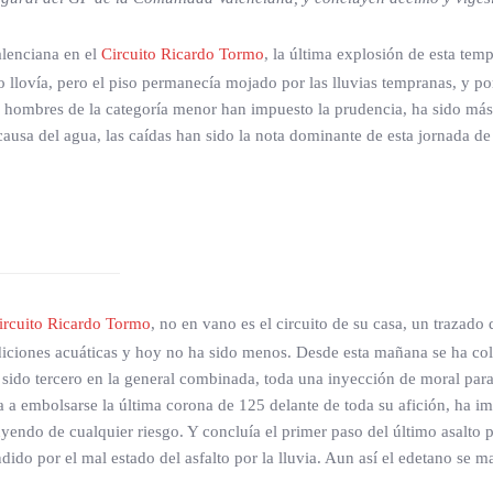
lenciana en el
Circuito Ricardo Tormo
, la última explosión de esta tem
 llovía, pero el piso permanecía mojado por las lluvias tempranas, y por 
os hombres de la categoría menor han impuesto la prudencia, ha sido má
causa del agua, las caídas han sido la nota dominante de esta jornada de 
ircuito Ricardo Tormo
, no en vano es el circuito de su casa, un traza
iciones acuáticas y hoy no ha sido menos. Desde esta mañana se ha cola
 sido tercero en la general combinada, toda una inyección de moral para
 a embolsarse la última corona de 125 delante de toda su afición, ha im
yendo de cualquier riesgo. Y concluía el primer paso del último asalto 
do por el mal estado del asfalto por la lluvia. Aun así el edetano se ma