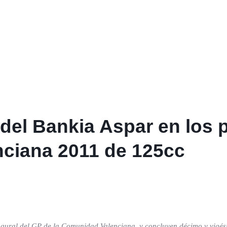
 del Bankia Aspar en los 
nciana 2011 de 125cc
augural del GP de la Comunidad Valenciana, y concluyen décimo y vigé