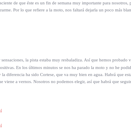
ente de que éste es un fin de semana muy importante para nosotros, p
rarme. Por lo que refiere a la moto, nos faltará dejarla un poco más bla
ensaciones, la pista estaba muy resbaladiza. Así que hemos probado var
ositivas. En los últimos minutos se nos ha parado la moto y no he podi
 la diferencia ha sido Cortese, que va muy bien en agua. Habrá que esta
que viene a vernos. Nosotros no podemos elegir, así que habrá que segui
í
í