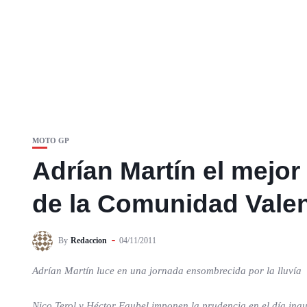
MOTO GP
Adrían Martín el mejor
de la Comunidad Vale
By
Redaccion
04/11/2011
Adrían Martín luce en una jornada ensombrecida por la lluvía
Nico Terol y Héctor Faubel imponen la prudencia en el día in