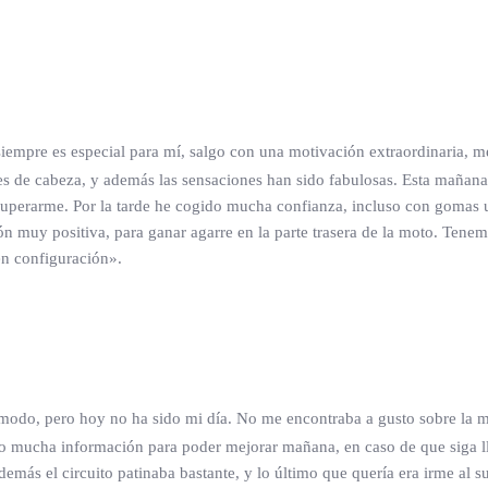
mpre es especial para mí, salgo con una motivación extraordinaria, me 
es de cabeza, y además las sensaciones han sido fabulosas. Esta mañana 
superarme. Por la tarde he cogido mucha confianza, incluso con gomas 
 muy positiva, para ganar agarre en la parte trasera de la moto. Tenemos
en configuración».
o, pero hoy no ha sido mi día. No me encontraba a gusto sobre la mo
mucha información para poder mejorar mañana, en caso de que siga llo
ás el circuito patinaba bastante, y lo último que quería era irme al su