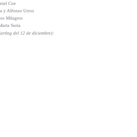
aniel Cue
oa y Alfonso Urroz
Los Milagros
Marta Suria
rting del 12 de diciembre):