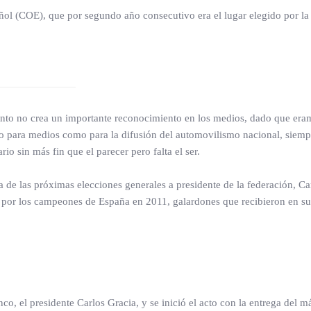
ñol (COE), que por segundo año consecutivo era el lugar elegido por la
nto no crea un importante reconocimiento en los medios, dado que eram
anto para medios como para la difusión del automovilismo nacional, siem
o sin más fin que el parecer pero falta el ser.
de las próximas elecciones generales a presidente de la federación, Car
s por los campeones de España en 2011, galardones que recibieron en sus di
o, el presidente Carlos Gracia, y se inició el acto con la entrega del m