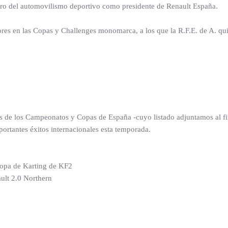
en pro del automovilismo deportivo como presidente de Renault España.
res en las Copas y Challenges monomarca, a los que la R.F.E. de A. quis
es de los Campeonatos y Copas de España -cuyo listado adjuntamos al fin
ortantes éxitos internacionales esta temporada.
ropa de Karting de KF2
ult 2.0 Northern