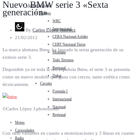
Nuevo BMW serie 3 «Sexta
Automovilismo
generación»
Rallyes
WRC
Internacional
By
Carlos López Jiménez
CERA Nacional Asfalto
21/02/2012
CERT Nacional Tierra
La marca alemana Bmw, ha lanzado la sexta generación de su
Montaña
exitoso serie 3.
Todo Terrenos
Regional
Disponible ya en toda la red española Bmw, el serie 3 se presenta
Dakar
como un nuevo modelo que gana con creces, tanto estética como
Circuito
técnicamente.
Formula 1
Internacional
Nacional
©Carlos López J.photomotor
Regional
Motos
Curiosidades
Con siete variantes en cuanto a motorizaciones y 3 líneas en cuanto
Radio