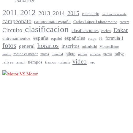
28/04/2026
2012
2011
2013
2014
2015
calendario
cambio de rasante
campeonato
campeonato españa
Carlos López J.photomotor
carrera
clasificacion
Circuito
Dakar
clasificaciones
coches
españa
españoles
entrenamientos
formula 1
f1
español
etapa
fotos
horarios
inscritos
general
mitsubishi
Motociclismo
rallye
piloto
motor vs motor
motos
precio
motor
mundial
porsche
pilotos
video
tiempos
rallyes
tramos
renault
wrc
valencia