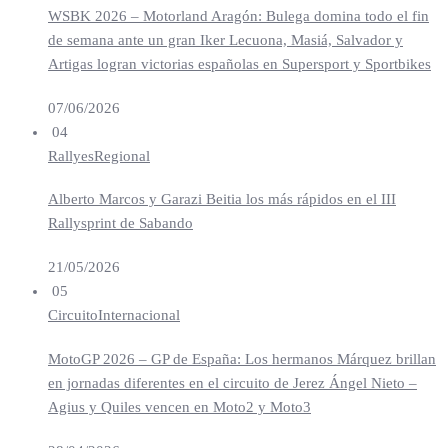
WSBK 2026 – Motorland Aragón: Bulega domina todo el fin
de semana ante un gran Iker Lecuona, Masiá, Salvador y
Artigas logran victorias españolas en Supersport y Sportbikes
07/06/2026
04
Rallyes
Regional
Alberto Marcos y Garazi Beitia los más rápidos en el III
Rallysprint de Sabando
21/05/2026
05
Circuito
Internacional
MotoGP 2026 – GP de España: Los hermanos Márquez brillan
en jornadas diferentes en el circuito de Jerez Ángel Nieto –
Agius y Quiles vencen en Moto2 y Moto3