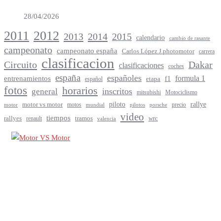
28/04/2026
2012
2011
2013
2014
2015
calendario
cambio de rasante
campeonato
campeonato españa
Carlos López J.photomotor
carrera
clasificacion
Circuito
Dakar
clasificaciones
coches
españa
españoles
entrenamientos
formula 1
f1
español
etapa
fotos
horarios
inscritos
general
mitsubishi
Motociclismo
rallye
piloto
motor vs motor
motos
precio
motor
mundial
porsche
pilotos
video
tiempos
rallyes
tramos
renault
wrc
valencia