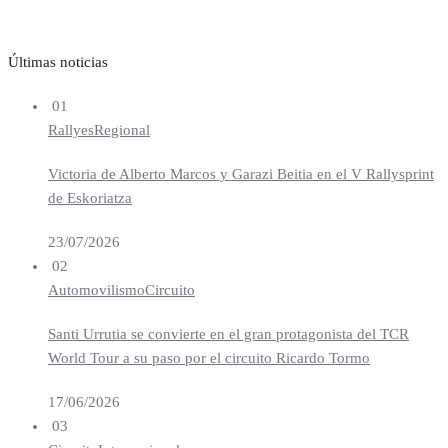
Últimas noticias
01
Rallyes
Regional
Victoria de Alberto Marcos y Garazi Beitia en el V Rallysprint
de Eskoriatza
23/07/2026
02
Automovilismo
Circuito
Santi Urrutia se convierte en el gran protagonista del TCR
World Tour a su paso por el circuito Ricardo Tormo
17/06/2026
03