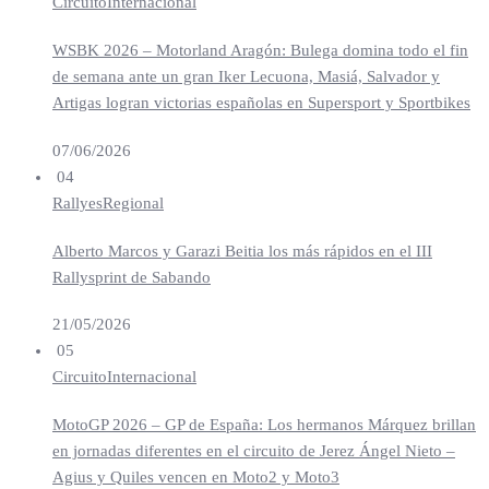
Circuito
Internacional
WSBK 2026 – Motorland Aragón: Bulega domina todo el fin
de semana ante un gran Iker Lecuona, Masiá, Salvador y
Artigas logran victorias españolas en Supersport y Sportbikes
07/06/2026
04
Rallyes
Regional
Alberto Marcos y Garazi Beitia los más rápidos en el III
Rallysprint de Sabando
21/05/2026
05
Circuito
Internacional
MotoGP 2026 – GP de España: Los hermanos Márquez brillan
en jornadas diferentes en el circuito de Jerez Ángel Nieto –
Agius y Quiles vencen en Moto2 y Moto3