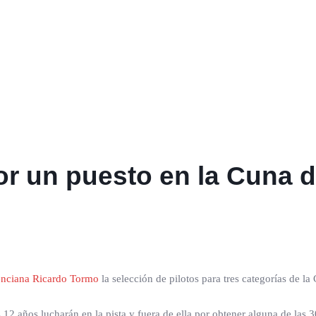
por un puesto en la Cuna
lenciana Ricardo Tormo
la selección de pilotos para tres categorías de
12 años lucharán en la pista y fuera de ella por obtener alguna de las 