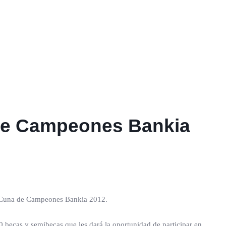
 de Campeones Bankia
 la Cuna de Campeones Bankia 2012.
30 becas y semibecas que les dará la oportunidad de participar en