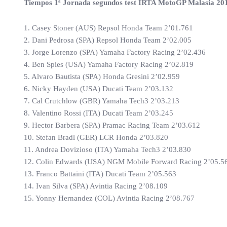
Tiempos 1ª Jornada segundos test IRTA MotoGP Malasia 20
1. Casey Stoner (AUS) Repsol Honda Team 2’01.761
2. Dani Pedrosa (SPA) Repsol Honda Team 2’02.005
3. Jorge Lorenzo (SPA) Yamaha Factory Racing 2’02.436
4. Ben Spies (USA) Yamaha Factory Racing 2’02.819
5. Alvaro Bautista (SPA) Honda Gresini 2’02.959
6. Nicky Hayden (USA) Ducati Team 2’03.132
7. Cal Crutchlow (GBR) Yamaha Tech3 2’03.213
8. Valentino Rossi (ITA) Ducati Team 2’03.245
9. Hector Barbera (SPA) Pramac Racing Team 2’03.612
10. Stefan Bradl (GER) LCR Honda 2’03.820
11. Andrea Dovizioso (ITA) Yamaha Tech3 2’03.830
12. Colin Edwards (USA) NGM Mobile Forward Racing 2’05.5
13. Franco Battaini (ITA) Ducati Team 2’05.563
14. Ivan Silva (SPA) Avintia Racing 2’08.109
15. Yonny Hernandez (COL) Avintia Racing 2’08.767