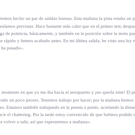
hemos hecho un par de salidas buenas. Esta mañana la pista estaba un p
íamos previstas. Hace bastante más calor que en el primer test; despué
a de potencia, básicamente, y también en la posición sobre la moto para
e rápido y hemos acabado antes. En mi última salida, he visto una luz 
 ha pasado».
 el momento en que yo me iba hacia el aeropuerto y ¡no quería irme! El 
an sido un poco peores. Tenemos trabajo por hacer; por la mañana hem
s. Estamos también trabajando en la puesta a punto, acortando la distan
ducir el chattering. Por la tarde estoy convencido de que hubiera podid
 volver a salir, así que esperaremos a mañana».