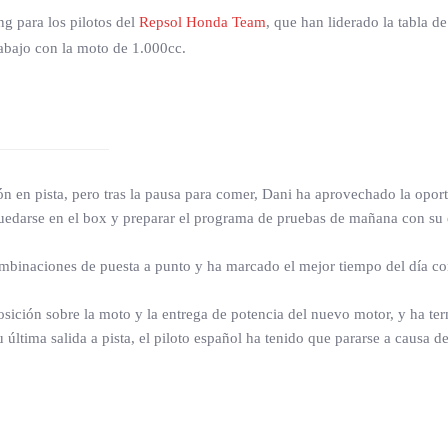
g para los pilotos del
Repsol Honda Team
, que han liderado la tabla d
rabajo con la moto de 1.000cc.
ión en pista, pero tras la pausa para comer, Dani ha aprovechado la opo
darse en el box y preparar el programa de pruebas de mañana con su 
inaciones de puesta a punto y ha marcado el mejor tiempo del día con
posición sobre la moto y la entrega de potencia del nuevo motor, y ha t
ltima salida a pista, el piloto español ha tenido que pararse a causa d