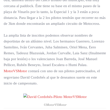
otra, también dentro del casco urbano del municipio, está muy
cercana al paddock. Éste tiene su base en el mismo paseo de la
playa de Vinaròs por lo tanto, la Especial 1 y la 3 están a poca
distancia. Para llegar a la 2 los pilotos tendrán que recorrer no más
de 3km donde encontrarán un ampliado circuito de Motocross.
La amplia lista de inscritos podemos observar nombres de
deportistas de un altísimo nivel. Los hermanos Guerrero, Lorenzo
Santolino, Iván Cervantes, Juha Salminen, Oriol Mena, Eero
Remes, Tadeusz Blazusiak, Jordan Curvalle, Laia Sanz (finalmente
baja por lesión) o los valencianos Joan Barreda, José Manuel
Pellicer, Rubén Beneyto, Israel Escalera o Humi Palau.
MotorVSMotor
contará con uno de sus pilotos patrocinados, el
segoviano David Cordobés al que le deseamos suerte en este
inicio de campeonato.
©MotorVSMotor