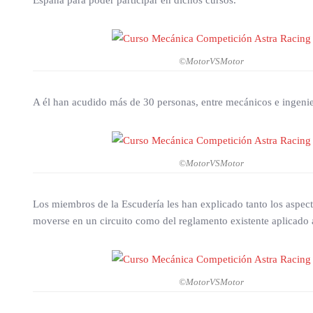
España para poder participar en dichos cursos.
©MotorVSMotor
A él han acudido más de 30 personas, entre mecánicos e ingenier
©MotorVSMotor
Los miembros de la Escudería les han explicado tanto los aspec
moverse en un circuito como del reglamento existente aplicado 
©MotorVSMotor