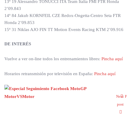
13º 19 Alessandro TONUCCI ITA Team Italia FMI FTR Honda
2’09.843
14º 84 Jakub KORNFEIL CZE Redox-Ongetta-Centro Seta FTR
Honda 2’09.853
15º 31 Niklas AJO FIN TT Motion Events Racing KTM 2’09.916
DE INTERÉS
Vuelve a ver on-line todos los entrenamientos libres:
Pincha aquí
Horarios retransmisión por televisión en España:
Pincha aquí
Next
Pre
post