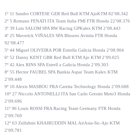
1º 11 Sandro CORTESE GER Red Bull KTM AjoKTM 82’08.342
2º 5 Romano FENATI ITA Team Italia FMI FTR Honda 22’08.376
3º 39 Luis SALOM SPA RW Racing GPKalex KTM 2’08.443
4º 25 Maverick VIÑALES SPA Blusens Avintia FTR Honda
92’08.477
5º 44 Miguel OLIVEIRA POR Estrella Galicia Honda 2’08.904
6º 52 Danny KENT GBR Red Bull KTM Ajo KTM 2’09.025
7º 42 Alex RINS SPA Estrell a Galicia Honda 2’09.303
8º 55 Hector FAUBEL SPA Bankia Aspar Team Kalex KTM
2’09.448
9º 10 Alexis MASBOU FRA Caretta Technology Honda 2’09.688
10º 27 Niccolo ANTONELLI ITA San Carlo Gresini Moto3 Honda
2’09.696
11º 96 Louis ROSSI FRA Racing Team Germany FTR Honda
2’09.769
12º 63 Zulfahmi KHAIRUDDIN MAL AirAsia-Sic-Ajo KTM
2’09.781