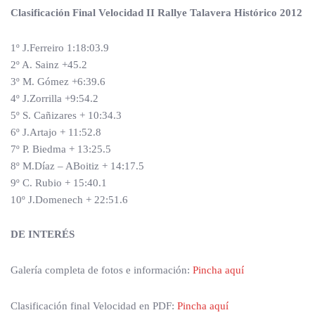
Clasificación Final Velocidad II Rallye Talavera Histórico 2012
1º J.Ferreiro 1:18:03.9
2º A. Sainz +45.2
3º M. Gómez +6:39.6
4º J.Zorrilla +9:54.2
5º S. Cañizares + 10:34.3
6º J.Artajo + 11:52.8
7º P. Biedma + 13:25.5
8º M.Díaz – ABoitiz + 14:17.5
9º C. Rubio + 15:40.1
10º J.Domenech + 22:51.6
DE INTERÉS
Galería completa de fotos e información:
Pincha aquí
Clasificación final Velocidad en PDF:
Pincha aquí