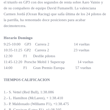
el triunfo en GP3 con dos segundos de renta sobre Aaro Vainio y
de su compañero de equipo David Fumanelli. La valenciana
Carmen Jordá (Ocean Racing) que salía última de los 24 pilotos de
la parrilla, ha remontado doce posiciones para acabar
decimotercera.
Horario Domingo
9:25-10:00 GP3 Carrera 2 14 vueltas
10:35-11:25 GP2 Carrera 2 23 vueltas
12:30 F1 Desfile pilotos
11:45-12:20 Porsche Mobil 1 Supercup 14 vueltas
14:00 F1 Gran Premio Europa 57 vueltas
TIEMPOS CALIFICACION
1.- S. Vettel (Red Bull), 1:38.086
2.- L. Hamilton (McLaren), + 1:38.410
3.- P. Maldonado (Williams F1), +1:38.475
4.- R. Grosjean (Lotus F1), +1:38.505