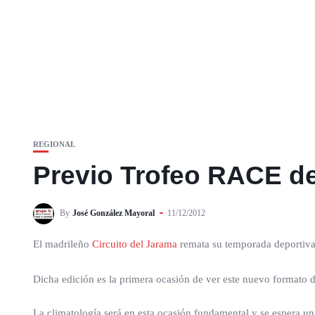
REGIONAL
Previo Trofeo RACE de
By
José González Mayoral
11/12/2012
El madrileño
Circuito del Jarama
remata su temporada deportiva
Dicha edición es la primera ocasión de ver este nuevo formato de
La climatología será en esta ocasión fundamental y se espera un