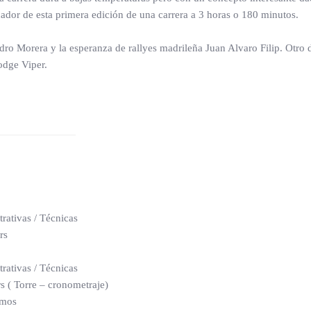
nador de esta primera edición de una carrera a 3 horas o 180 minutos.
dro Morera y la esperanza de rallyes madrileña Juan Alvaro Filip. Otro d
odge Viper.
rativas / Técnicas
rs
rativas / Técnicas
 ( Torre – cronometraje)
smos