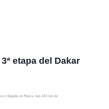
 3ª etapa del Dakar
o y llegada en Nazca, tras 243 km de