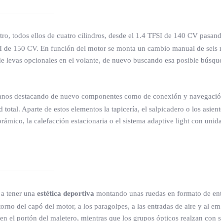
ro, todos ellos de cuatro cilindros, desde el 1.4 TFSI de 140 CV pasand
I de 150 CV. En función del motor se monta un cambio manual de seis ma
és de levas opcionales en el volante, de nuevo buscando esa posible búsq
rmanos destacando de nuevo componentes como de conexión y navegació
total. Aparte de estos elementos la tapicería, el salpicadero o los asie
rámico, la calefacción estacionaria o el sistema adaptive light con uni
 a tener una
estética deportiva
montando unas ruedas en formato de entr
rno del capó del motor, a los paragolpes, a las entradas de aire y al emb
 en el portón del maletero, mientras que los grupos ópticos realzan con 