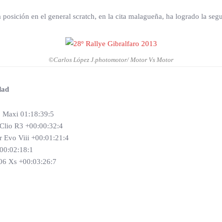
a posición en el general scratch, en la cita malagueña, ha logrado la se
©Carlos López J.photomotor/ Motor Vs Motor
dad
6 Maxi 01:18:39:5
 Clio R3 +00:00:32:4
 Evo Viii +00:01:21:4
+00:02:18:1
206 Xs +00:03:26:7