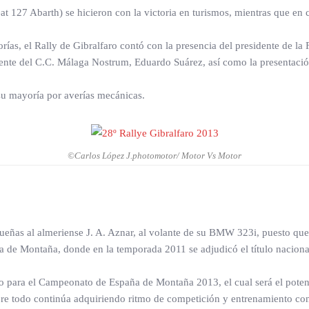
eat 127 Abarth) se hicieron con la victoria en turismos, mientras que en 
orías, el Rally de Gibralfaro contó con la presencia del presidente de l
te del C.C. Málaga Nostrum, Eduardo Suárez, así como la presentación
su mayoría por averías mecánicas.
©Carlos López J.photomotor/ Motor Vs Motor
agueñas al almeriense J. A. Aznar, al volante de su BMW 323i, puesto q
a de Montaña, donde en la temporada 2011 se adjudicó el título naciona
o para el Campeonato de España de Montaña 2013, el cual será el potent
re todo continúa adquiriendo ritmo de competición y entrenamiento con