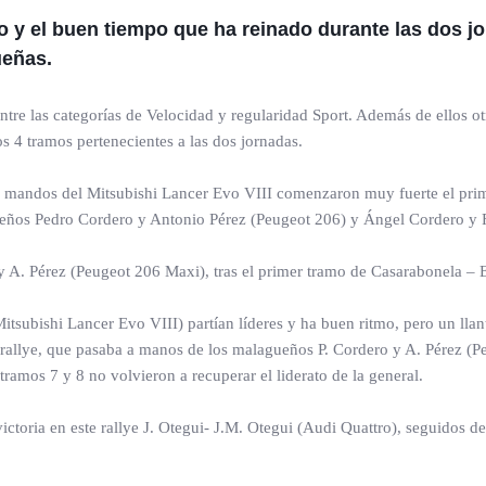
o y el buen tiempo que ha reinado durante las dos 
ueñas.
tre las categorías de Velocidad y regularidad Sport. Además de ellos otr
os 4 tramos pertenecientes a las dos jornadas.
s mandos del Mitsubishi Lancer Evo VIII comenzaron muy fuerte el prim
ueños Pedro Cordero y Antonio Pérez (Peugeot 206) y Ángel Cordero y F
y A. Pérez (Peugeot 206 Maxi), tras el primer tramo de Casarabonela – E
tsubishi Lancer Evo VIII) partían líderes y ha buen ritmo, pero un lla
l rallye, que pasaba a manos de los malagueños P. Cordero y A. Pérez (P
tramos 7 y 8 no volvieron a recuperar el liderato de la general.
victoria en este rallye J. Otegui- J.M. Otegui (Audi Quattro), seguidos d