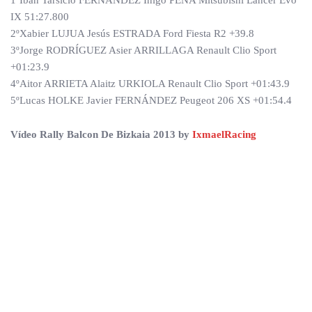
1ºIban Tarsicio FERNÁNDEZ Iñigo PEÑA Mitsubishi Lancer Evo
IX 51:27.800
2ºXabier LUJUA Jesús ESTRADA Ford Fiesta R2 +39.8
3ºJorge RODRÍGUEZ Asier ARRILLAGA Renault Clio Sport
+01:23.9
4ºAitor ARRIETA Alaitz URKIOLA Renault Clio Sport +01:43.9
5ºLucas HOLKE Javier FERNÁNDEZ Peugeot 206 XS +01:54.4
Vídeo Rally Balcon De Bizkaia 2013 by
IxmaelRacing