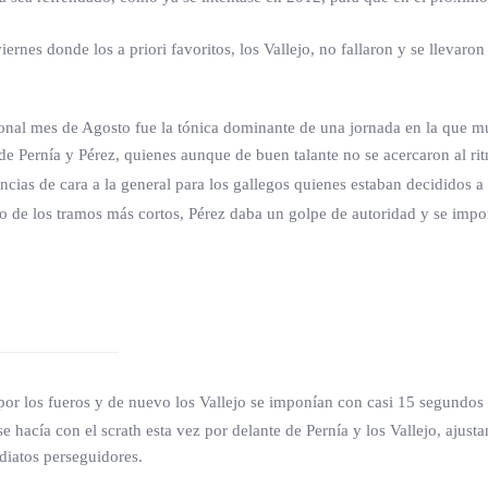
nes donde los a priori favoritos, los Vallejo, no fallaron y se llevaron 
icional mes de Agosto fue la tónica dominante de una jornada en la que m
de Pernía y Pérez, quienes aunque de buen talante no se acercaron al ri
ias de cara a la general para los gallegos quienes estaban decididos a ll
no de los tramos más cortos, Pérez daba un golpe de autoridad y se impo
por los fueros y de nuevo los Vallejo se imponían con casi 15 segundos
e hacía con el scrath esta vez por delante de Pernía y los Vallejo, ajus
diatos perseguidores.