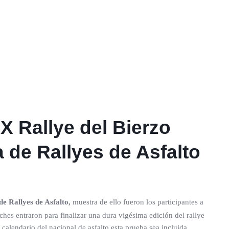
XX Rallye del Bierzo
de Rallyes de Asfalto
e Rallyes de Asfalto,
muestra de ello fueron los participantes a
ches entraron para finalizar una dura vigésima edición del rallye
calendario del nacional de asfalto esta prueba sea incluida.