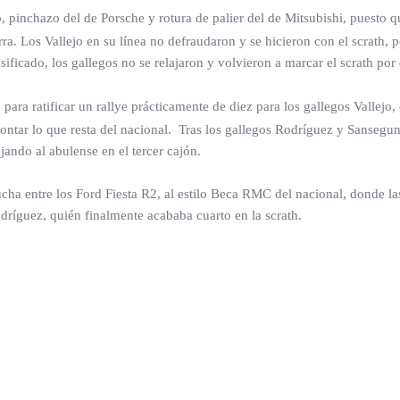
jo, pinchazo del de Porsche y rotura de palier del de Mitsubishi, pues
ra. Los Vallejo en su línea no defraudaron y se hicieron con el scrath, 
ficado, los gallegos no se relajaron y volvieron a marcar el scrath po
 para ratificar un rallye prácticamente de diez para los gallegos Vallejo
ontar lo que resta del nacional. Tras los gallegos Rodríguez y Sansegu
jando al abulense en el tercer cajón.
e lucha entre los Ford Fiesta R2, al estilo Beca RMC del nacional, dond
ríguez, quién finalmente acababa cuarto en la scrath.