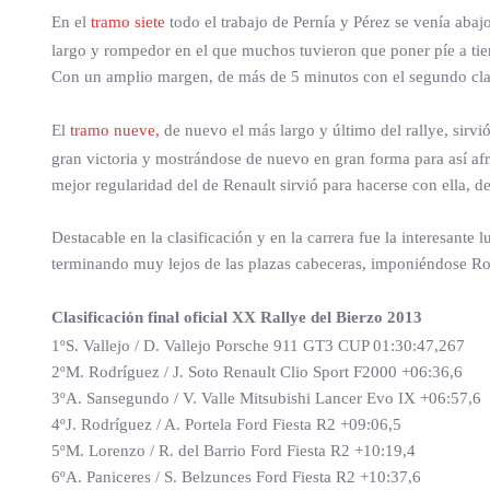
En el
tramo siete
todo el trabajo de Pernía y Pérez se venía aba
largo y rompedor en el que muchos tuvieron que poner píe a tier
Con un amplio margen, de más de 5 minutos con el segundo clasi
El
tramo nueve,
de nuevo el más largo y último del rallye, sirvió
gran victoria y mostrándose de nuevo en gran forma para así afr
mejor regularidad del de Renault sirvió para hacerse con ella, de
Destacable en la clasificación y en la carrera fue la interesant
terminando muy lejos de las plazas cabeceras, imponiéndose Rod
Clasificación final oficial XX Rallye del Bierzo 2013
1ºS. Vallejo / D. Vallejo Porsche 911 GT3 CUP 01:30:47,267
2ºM. Rodríguez / J. Soto Renault Clio Sport F2000 +06:36,6
3ºA. Sansegundo / V. Valle Mitsubishi Lancer Evo IX +06:57,6
4ºJ. Rodríguez / A. Portela Ford Fiesta R2 +09:06,5
5ºM. Lorenzo / R. del Barrio Ford Fiesta R2 +10:19,4
6ºA. Paniceres / S. Belzunces Ford Fiesta R2 +10:37,6