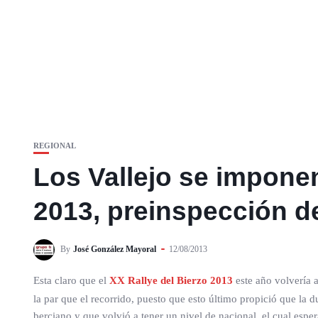
REGIONAL
Los Vallejo se imponen 
2013, preinspección d
By
José González Mayoral
12/08/2013
Esta claro que el
XX Rallye del Bierzo 2013
este año volvería a
la par que el recorrido, puesto que esto último propició que la 
berciano y que volvió a tener un nivel de nacional, el cual espe