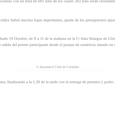
contará con un total de 681 kms de los cuales 202 kms serán cronometr
rallye habrá muchas bajas importantes, aparte de los presupuestos ajust
sábado 19 Octubre, de 8 a 11 de la mañana en la C/ Islas Sisargas de Córd
a salida del primer participante desde el parque de asistencia situado e
© Automóvil Club de Córdoba
na, finalizando a la 1,30 de la tarde con la entrega de premios y podio f