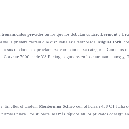
ntrenamientos privados
en los que los debutantes
Eric Dermont
y
Fra
 ser la primera carrera que disputaba esta temporada.
Miguel Toril
, co
maban sus opciones de proclamarse campeón en su categoría. Con ellos 
et Corvette 7000 cc de V8 Racing, segundos en los entrenamientos; y,
os
. En ellos el tandem
Mont
ermini-Schiro
con el Ferrari 458 GT Italia d
 primera plaza. Por su parte, los más rápidos en los privados consiguie