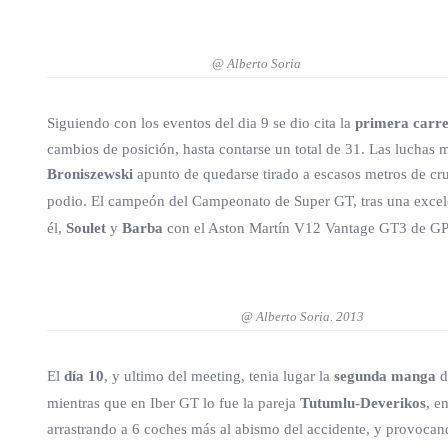
@ Alberto Soria
Siguiendo con los eventos del dia 9 se dio cita la
primera carre
cambios de posición, hasta contarse un total de 31. Las luchas m
Broniszewski
apunto de quedarse tirado a escasos metros de cruz
podio. El campeón del Campeonato de Super GT, tras una excelen
él,
Soulet
y
Barba
con el Aston Martín V12 Vantage GT3 de GPR S
@ Alberto Soria. 2013
El
día 10
, y ultimo del meeting, tenia lugar la
segunda manga
d
mientras que en Iber GT lo fue la pareja
Tutumlu-Deverikos
, e
arrastrando a 6 coches más al abismo del accidente, y provocando