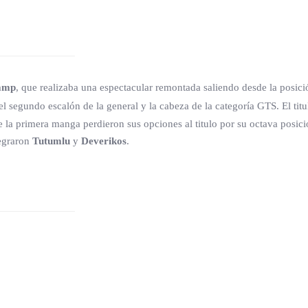
amp
, que realizaba una espectacular remontada saliendo desde la posic
l segundo escalón de la general y la cabeza de la categoría GTS. El ti
 la primera manga perdieron sus opciones al titulo por su octava posici
legraron
Tutumlu
y
Deverikos
.