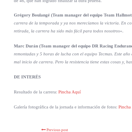
de 46, que han logrado finalizar la dura prueba.
Grégory Boulangé (Team manager del equipo Team Hallmot
carrera de la temporada y ya nos merecíamos la victoria. En co
retirada, la carrera ha sido más fácil para todos nosotros
«.
Marc Durán (Team manager del equipo DR Racing Enduranc
remontadas y 5 horas de lucha con el equipo Tecmas. Este año q
mal inicio de carrera. Pero la resistencia tiene estas cosas y, ha
DE INTERÉS
Resultado de la carrera:
Pincha Aquí
Galería fotográfica de la jornada e información de fotos:
Pincha
Previous post