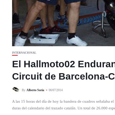
INTERNACIONAL
El Hallmoto02 Enduran
Circuit de Barcelona-
By
Alberto Soria
06/07/2014
A las 15 horas del día de hoy la bandera de cuadros señalaba el 
duras del calendario del trazado catalán. Un total de 26.000 espe