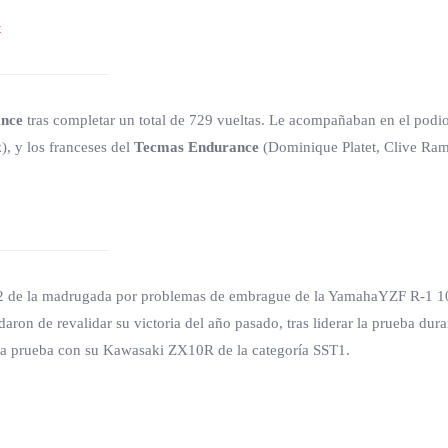
ance
tras completar un total de 729 vueltas. Le acompañaban en el podi
, y los franceses del
Tecmas Endurance
(Dominique Platet, Clive Ram
 2 de la madrugada por problemas de embrague de la YamahaYZF R-1 
aron de revalidar su victoria del año pasado, tras liderar la prueba dur
 la prueba con su Kawasaki ZX10R de la categoría SST1.