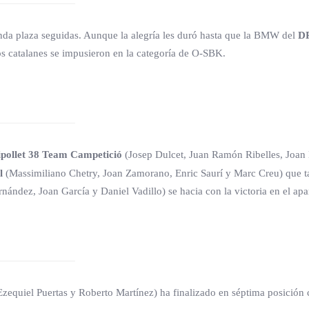
nda plaza seguidas. Aunque la alegría les duró hasta que la BMW del
DR
Los catalanes se impusieron en la categoría de O-SBK.
ipollet 38 Team Campetició
(Josep Dulcet, Juan Ramón Ribelles, Joan 
l
(Massimiliano Chetry, Joan Zamorano, Enric Saurí y Marc Creu) que 
dez, Joan García y Daniel Vadillo) se hacia con la victoria en el apa
 Ezequiel Puertas y Roberto Martínez) ha finalizado en séptima posició