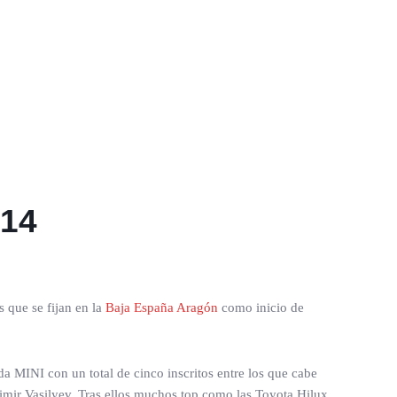
014
s que se fijan en la
Baja España Aragón
como inicio de
mada MINI con un total de cinco inscritos entre los que cabe
imir Vasilyev. Tras ellos muchos top como las Toyota Hilux