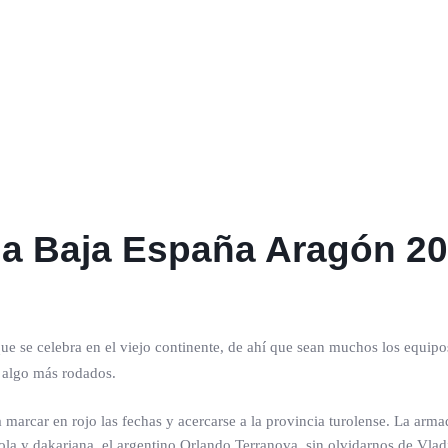
 la Baja España Aragón 2
ue se celebra en el viejo continente, de ahí que sean muchos los equipo
n algo más rodados.
ara marcar en rojo las fechas y acercarse a la provincia turolense. La ar
ola y dakariana, el argentino Orlando Terranova, sin olvidarnos de Vlad