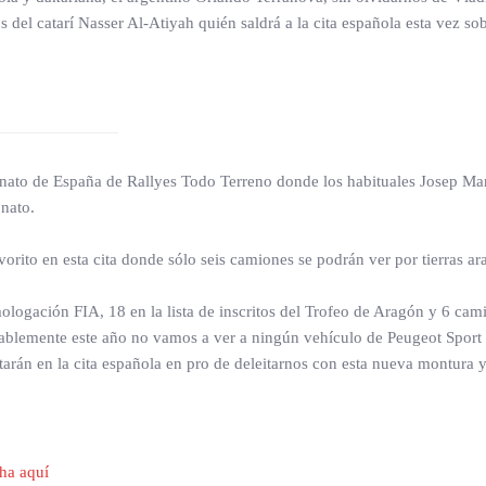
s del catarí Nasser Al-Atiyah quién saldrá a la cita española esta vez 
onato de España de Rallyes Todo Terreno donde los habituales Josep Mar
nato.
avorito en esta cita donde sólo seis camiones se podrán ver por tierras a
mologación FIA, 18 en la lista de inscritos del Trofeo de Aragón y 6 ca
ntablemente este año no vamos a ver a ningún vehículo de Peugeot Sport O
tarán en la cita española en pro de deleitarnos con esta nueva montura 
ha aquí