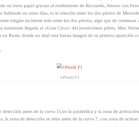
o un buen papel gracias al rendimiento de Ricciardo, Alonso con Ferrar
 hablando en estos días, es la relación entre los dos pilotos de Mercede
ntir ningún incidente más entre los dos pilotos, algo que de continuar así
 la inminente llegada al «Gran Circo» del jovencísimo piloto, Max Verst
ón en Rusia, donde no dejó una buena imagen de su primera aparición c
.
©Pirelli F1
etección antes de la curva 11,en la parabólica y la zona de activación 
nda, la zona de detección se sitúa antes de la curva 7, con zona de activa