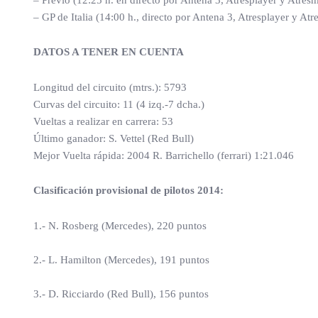
– Previo (12:25 h. en directo por Antena 3, Atresplayer y Atres
– GP de Italia (14:00 h., directo por Antena 3, Atresplayer y At
DATOS A TENER EN CUENTA
Longitud del circuito (mtrs.): 5793
Curvas del circuito: 11 (4 izq.-7 dcha.)
Vueltas a realizar en carrera: 53
Último ganador: S. Vettel (Red Bull)
Mejor Vuelta rápida: 2004 R. Barrichello (ferrari) 1:21.046
Clasificación provisional de pilotos 2014:
1.- N. Rosberg (Mercedes), 220 puntos
2.- L. Hamilton (Mercedes), 191 puntos
3.- D. Ricciardo (Red Bull), 156 puntos