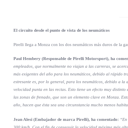
El circuito desde el punto de vista de los neumáticos
Pirelli llega a Monza con los dos neumáticos más duros de la ga
Paul Hembery (Responsable de Pirelli Motorsport), ha come
empleados, que normalmente no viajan a las carreras, se acerc
más exigentes del año para los neumáticos, debido al rápido tr
estresante es, por lo general, para los neumáticos, debido a l
velocidad punta en las rectas. Esto tiene un efecto muy distin
las zonas de frenado, que son un elemento clave en Monza. Esto
año, hacen que ésta sea una circunstancia mucho menos habitua
Jean Alesi (Embajador de marca Pirelli), ha comentado:
“En 
300 km/h. Con el fin de conseguir la velocidad máxima más alta 