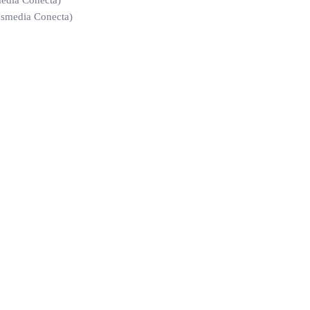
media Conecta)
resmedia Conecta)