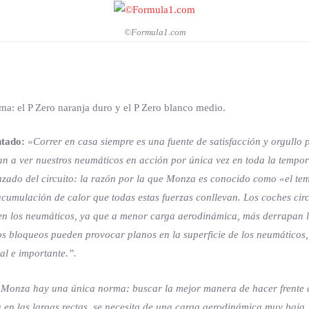
©Formula1.com
ma: el P Zero naranja duro y el P Zero blanco medio.
ntado:
«Correr en casa siempre es una fuente de satisfacción y orgullo
an a ver nuestros neumáticos en acción por única vez en toda la tempo
azado del circuito: la razón por la que Monza es conocido como «el tem
a acumulación de calor que todas estas fuerzas conllevan. Los coches 
to en los neumáticos, ya que a menor carga aerodinámica, más derrapan 
s bloqueos pueden provocar planos en la superficie de los neumáticos, 
l e importante.”.
Monza hay una única norma: buscar la mejor manera de hacer frente a
en las largas rectas, se necesita de una carga aerodinámica muy baja. A