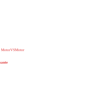
 en MotorVSMotor
ante