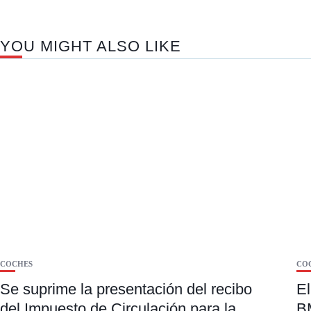
YOU MIGHT ALSO LIKE
COCHES
CO
Se suprime la presentación del recibo
El
del Impuesto de Circulación para la
BM