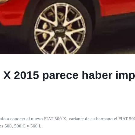
0 X 2015 parece haber imp
 dando a conocer el nuevo FIAT 500 X, variante de su hermano el FIAT 5
os 500, 500 C y 500 L.