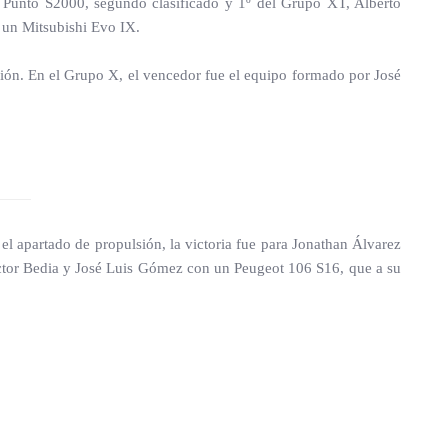
 Punto S2000, segundo clasificado y 1º del Grupo XT, Alberto
 un Mitsubishi Evo IX.
ción. En el Grupo X, el vencedor fue el equipo formado por José
el apartado de propulsión, la victoria fue para Jonathan Álvarez
ctor Bedia y José Luis Gómez con un Peugeot 106 S16, que a su