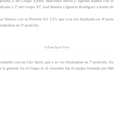
la prueba y del Grupo S2000, Marcelino Hevia y Agustín Ramos con el
sificado y 2º del Grupo XT, José Ramón e Ignacio Rodríguez a bordo de
que Velasco con su Porsche 911 GT3, que a su vez finalizaba en 4ª posi
nalizaban en 5ª posición.
© Pam Sport Foto.
rnández con un Clio Sport, que a su vez finalizaban en 7ª posición. En 
 la general. En el Grupo A, el vencedor fue el equipo formado por Hé