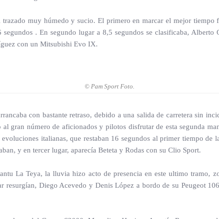
el trazado muy húmedo y sucio. El primero en marcar el mejor tiempo 
segundos . En segundo lugar a 8,5 segundos se clasificaba, Alberto 
íguez con un Mitsubishi Evo IX.
© Pam Sport Foto.
rancaba con bastante retraso, debido a una salida de carretera sin inci
al gran número de aficionados y pilotos disfrutar de esta segunda mang
s evoluciones italianas, que restaban 16 segundos al primer tiempo de 
ban, y en tercer lugar, aparecía Beteta y Rodas con su Clio Sport.
Cantu La Teya, la lluvia hizo acto de presencia en este ultimo tramo,
ar resurgían, Diego Acevedo y Denis López a bordo de su Peugeot 106 