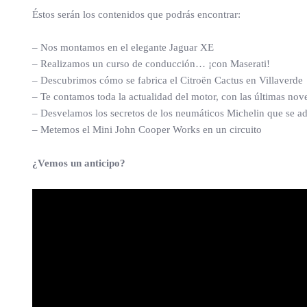
Éstos serán los contenidos que podrás encontrar:
– Nos montamos en el elegante Jaguar XE
– Realizamos un curso de conducción… ¡con Maserati!
– Descubrimos cómo se fabrica el Citroën Cactus en Villaverde
– Te contamos toda la actualidad del motor, con las últimas nov
– Desvelamos los secretos de los neumáticos Michelin que se ad
– Metemos el Mini John Cooper Works en un circuito
¿Vemos un anticipo?