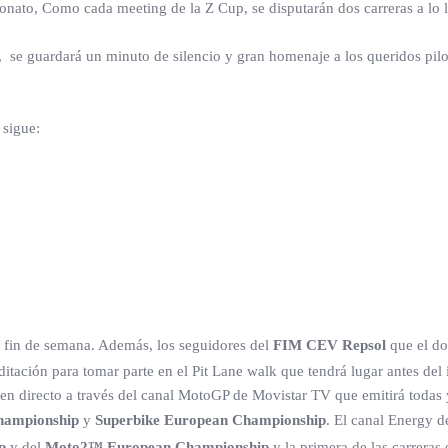
onato, Como cada meeting de la Z Cup, se disputarán dos carreras a lo l
 se guardará un minuto de silencio y gran homenaje a los queridos pilo
 sigue:
el fin de semana. Además, los seguidores del
FIM CEV Repsol
que el do
tación para tomar parte en el Pit Lane walk que tendrá lugar antes del i
 en directo a través del canal MotoGP de Movistar TV que emitirá todas 
hampionship
y
Superbike European Championship
. El canal Energy 
p
y del
Moto2™ European Championship
y la primera de las carreras