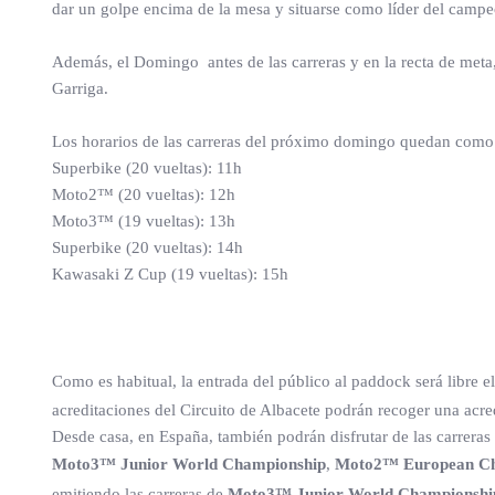
dar un golpe encima de la mesa y situarse como líder del campe
Además, el Domingo antes de las carreras y en la recta de meta,
Garriga.
Los horarios de las carreras del próximo domingo quedan como
Superbike (20 vueltas): 11h
Moto2™ (20 vueltas): 12h
Moto3™ (19 vueltas): 13h
Superbike (20 vueltas): 14h
Kawasaki Z Cup (19 vueltas): 15h
Como es habitual, la entrada del público al paddock será libre 
acreditaciones del Circuito de Albacete podrán recoger una acredi
Desde casa, en España, también podrán disfrutar de las carreras
Moto3™ Junior World Championship
,
Moto2™ European C
emitiendo las carreras de
Moto3™ Junior World Championshi