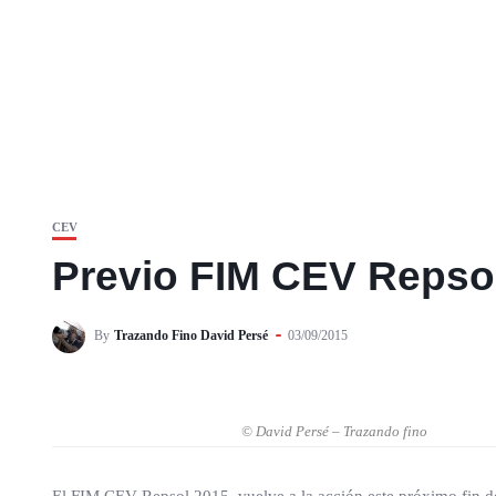
CEV
Previo FIM CEV Repsol
By
Trazando Fino David Persé
03/09/2015
© David Persé – Trazando fino