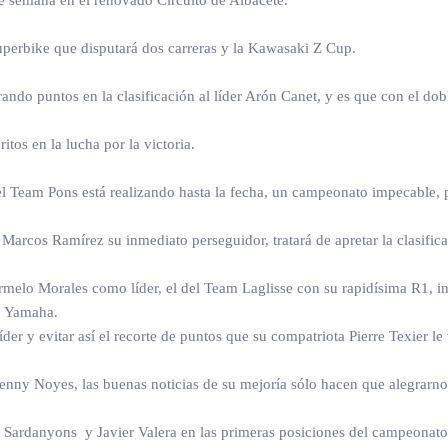
e semana en el renovado Circuito de Albacete.
uperbike que disputará dos carreras y la Kawasaki Z Cup.
ando puntos en la clasificación al líder Arón Canet, y es que con el do
itos en la lucha por la victoria.
el Team Pons está realizando hasta la fecha, un campeonato impecable,
Marcos Ramírez su inmediato perseguidor, tratará de apretar la clasificac
rmelo Morales como líder, el del Team Laglisse con su rapidísima R1, int
de Yamaha.
r y evitar así el recorte de puntos que su compatriota Pierre Texier le 
Kenny Noyes, las buenas noticias de su mejoría sólo hacen que alegrarno
Sardanyons y Javier Valera en las primeras posiciones del campeonato