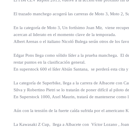
El FIM CEV Repsol 2015, vuelve a la acción este próximo fin d
El trazado manchego acogerá las carreras de Moto 3, Moto 2, S
En la categoría de Moto 3, Un fortísimo Joan Mir, viene recuper
acercan al liderato en el momento clave de la temporada.
Albert Arenas o el italiano Nicoló Bulega serán otros de los favor
Edgar Pons llega como sólido líder a la prueba manchega. El d
restar puntos en la clasificación general.
En superstock 600 el líder Abián Santana, se perderá esta cita y 
La categoría de Superbike, llega a la carrera de Albacete con Ca
Silva y Robertino Pietri se lo tratarán de poner difícil al piloto 
En Superstock 1000, Axel Maurin, tratará de mantenerse como líde
Aún con la tensión de la fuerte caída sufrida por el americano 
La Kawasaki Z Cup, llega a Albacete con Víctor Lozano , Joan 