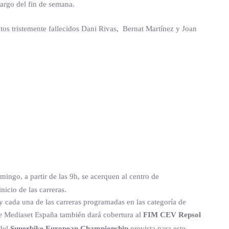
argo del fin de semana.
tos tristemente fallecidos Dani Rivas, Bernat Martínez y Joan
mingo, a partir de las 9h, se acerquen al centro de
nicio de las carreras.
y cada una de las carreras programadas en las categoría de
de Mediaset España también dará cobertura al
FIM CEV Repsol
 del
Superbike European Championship
prevista para este