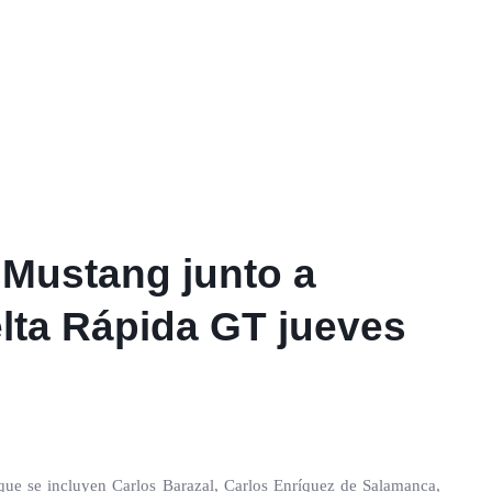
 Mustang junto a
elta Rápida GT jueves
ue se incluyen Carlos Barazal, Carlos Enríquez de Salamanca,