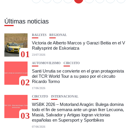
Últimas noticias
RALLYES
REGIONAL
Victoria de Alberto Marcos y Garazi Beitia en el V
Rallysprint de Eskoriatza
01
23/07/2026
AUTOMOVILISMO
CIRCUITO
Santi Urrutia se convierte en el gran protagonista
del TCR World Tour a su paso por el circuito
02
Ricardo Tormo
17/06/2026
CIRCUITO
INTERNACIONAL
WSBK 2026 – Motorland Aragón: Bulega domina
todo el fin de semana ante un gran Iker Lecuona,
03
Masiá, Salvador y Artigas logran victorias
españolas en Supersport y Sportbikes
07/06/2026