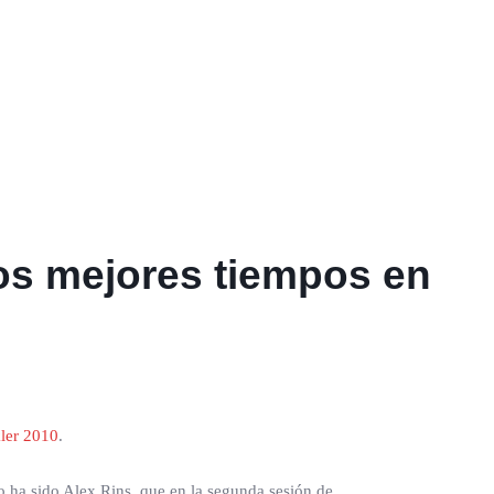
los mejores tiempos en
ler 2010
.
 ha sido Alex Rins, que en la segunda sesión de