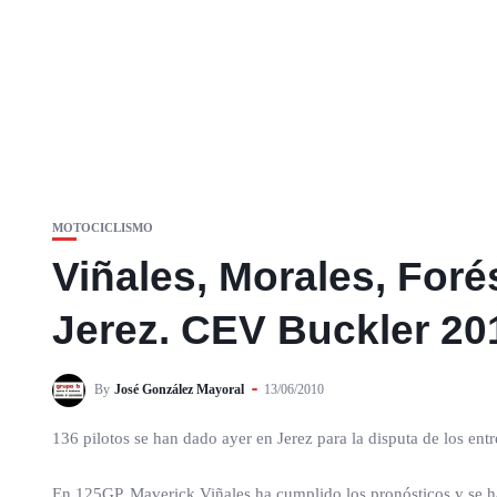
MOTOCICLISMO
Viñales, Morales, For
Jerez. CEV Buckler 20
By
José González Mayoral
13/06/2010
136 pilotos se han dado ayer en Jerez para la disputa de los e
En 125GP, Maverick Viñales ha cumplido los pronósticos y se ha