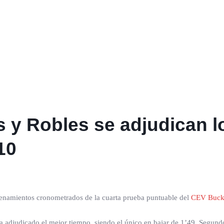
és y Robles se adjudican 
10
ntrenamientos cronometrados de la cuarta prueba puntuable del
CEV Buck
 adjudicado el mejor tiempo, siendo el único en bajar de 1’49. Segundo