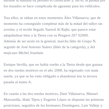
durante la mañana ha perdido el cubrecárter y, sin él, la pasada por
los trazados se hace complicada de aguantar para los vehículos.
Tras ellos, se sitúan en estos momentos Álex Villanueva, que de
momento ha conseguido completar más de la mitad del rallye sin
averías; y el recién llegado Yazeed Al Rajhi, que parece estar
adaptándose bien a la Tierra con su Peugeot 207 S2000.
Además de ser sexto en la general, marcha líder de Grupo N,
seguido de José Antonio Suárez (líder de la categoría), y del
mejicano Michel Jourdain.
Enrique Sevilla, que no había vuelto a la Tierra desde que ganara
en dos ruedas motrices en el año 2008, ha regresado con mala
suerte, ya que se ha visto obligado a abandonar tras la tercera
pasada al tramo A.
En cuanto a las dos ruedas motrices, Dani Villanueva, Manuel
Manzanilla, Iñaki Tijera y Eugenio López se disputan las primeras
posiciones, seguidos de los hermanos Domínguez, Luis Vallejo y