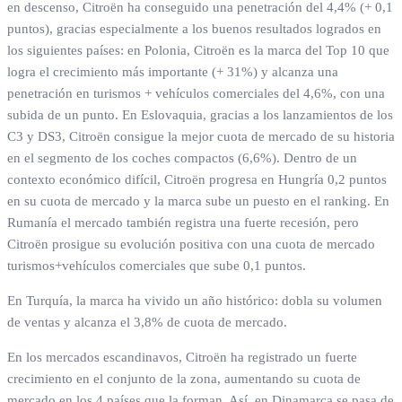
en descenso, Citroën ha conseguido una penetración del 4,4% (+ 0,1
puntos), gracias especialmente a los buenos resultados logrados en
los siguientes países: en Polonia, Citroën es la marca del Top 10 que
logra el crecimiento más importante (+ 31%) y alcanza una
penetración en turismos + vehículos comerciales del 4,6%, con una
subida de un punto. En Eslovaquia, gracias a los lanzamientos de los
C3 y DS3, Citroën consigue la mejor cuota de mercado de su historia
en el segmento de los coches compactos (6,6%). Dentro de un
contexto económico difícil, Citroën progresa en Hungría 0,2 puntos
en su cuota de mercado y la marca sube un puesto en el ranking. En
Rumanía el mercado también registra una fuerte recesión, pero
Citroën prosigue su evolución positiva con una cuota de mercado
turismos+vehículos comerciales que sube 0,1 puntos.
En Turquía, la marca ha vivido un año histórico: dobla su volumen
de ventas y alcanza el 3,8% de cuota de mercado.
En los mercados escandinavos, Citroën ha registrado un fuerte
crecimiento en el conjunto de la zona, aumentando su cuota de
mercado en los 4 países que la forman. Así, en Dinamarca se pasa de