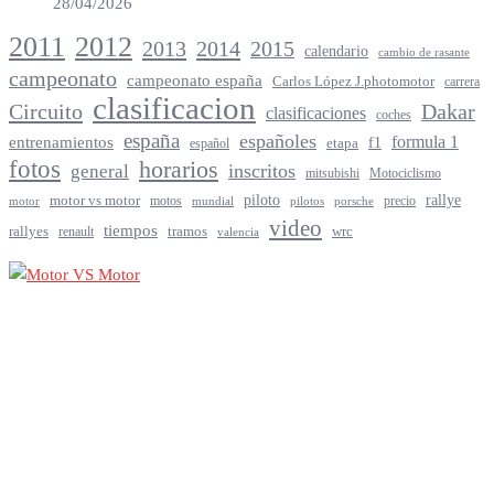
28/04/2026
2012
2011
2013
2014
2015
calendario
cambio de rasante
campeonato
campeonato españa
Carlos López J.photomotor
carrera
clasificacion
Circuito
Dakar
clasificaciones
coches
españa
españoles
entrenamientos
formula 1
f1
español
etapa
fotos
horarios
inscritos
general
mitsubishi
Motociclismo
rallye
piloto
motor vs motor
motos
precio
motor
mundial
porsche
pilotos
video
tiempos
rallyes
tramos
renault
wrc
valencia