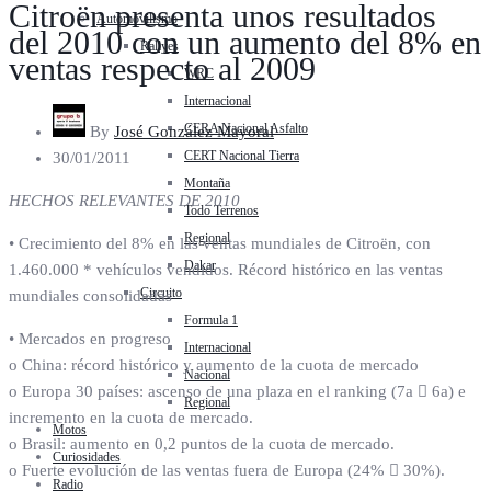
Citroën presenta unos resultados
Automovilismo
del 2010 con un aumento del 8% en
Rallyes
ventas respecto al 2009
WRC
Internacional
CERA Nacional Asfalto
By
José González Mayoral
CERT Nacional Tierra
30/01/2011
Montaña
HECHOS RELEVANTES DE 2010
Todo Terrenos
Regional
• Crecimiento del 8% en las ventas mundiales de Citroën, con
Dakar
1.460.000 * vehículos vendidos. Récord histórico en las ventas
Circuito
mundiales consolidadas
Formula 1
• Mercados en progreso
Internacional
o China: récord histórico y aumento de la cuota de mercado
Nacional
o Europa 30 países: ascenso de una plaza en el ranking (7a  6a) e
Regional
incremento en la cuota de mercado.
Motos
o Brasil: aumento en 0,2 puntos de la cuota de mercado.
Curiosidades
o Fuerte evolución de las ventas fuera de Europa (24%  30%).
Radio