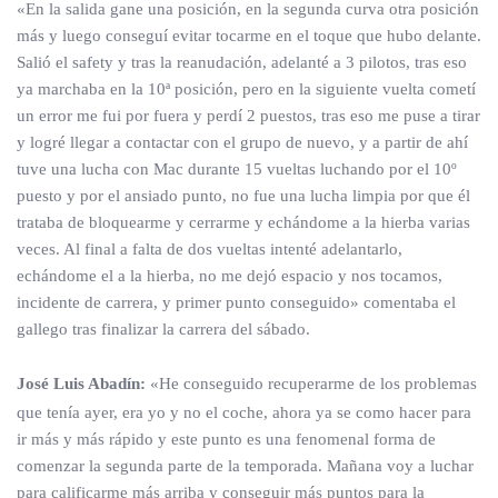
«En la salida gane una posición, en la segunda curva otra posición
más y luego conseguí evitar tocarme en el toque que hubo delante.
Salió el safety y tras la reanudación, adelanté a 3 pilotos, tras eso
ya marchaba en la 10ª posición, pero en la siguiente vuelta cometí
un error me fui por fuera y perdí 2 puestos, tras eso me puse a tirar
y logré llegar a contactar con el grupo de nuevo, y a partir de ahí
tuve una lucha con Mac durante 15 vueltas luchando por el 10º
puesto y por el ansiado punto, no fue una lucha limpia por que él
trataba de bloquearme y cerrarme y echándome a la hierba varias
veces. Al final a falta de dos vueltas intenté adelantarlo,
echándome el a la hierba, no me dejó espacio y nos tocamos,
incidente de carrera, y primer punto conseguido» comentaba el
gallego tras finalizar la carrera del sábado.
José Luis Abadín:
«He conseguido recuperarme de los problemas
que tenía ayer, era yo y no el coche, ahora ya se como hacer para
ir más y más rápido y este punto es una fenomenal forma de
comenzar la segunda parte de la temporada. Mañana voy a luchar
para calificarme más arriba y conseguir más puntos para la