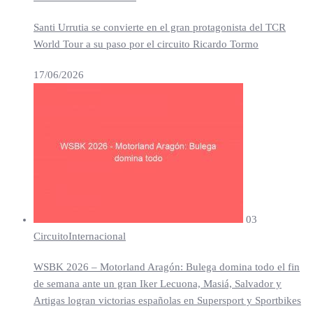
Santi Urrutia se convierte en el gran protagonista del TCR
World Tour a su paso por el circuito Ricardo Tormo
17/06/2026
03
Circuito
Internacional
WSBK 2026 – Motorland Aragón: Bulega domina todo el fin
de semana ante un gran Iker Lecuona, Masiá, Salvador y
Artigas logran victorias españolas en Supersport y Sportbikes