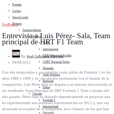
Portada
Coches
Tasa tú coche
Deporte
Formula 1
Automovilismo
Entrevista a Luis Pérez- Sala, Team
Rallyes
principal de HRT F1 Team
WRC
Internacional
CERA Nacional Asfalto
By
José González Mayoral
CERT Nacional Tierra
09/08/2012
Montaña
Con dos temporadas a sus espaldas como piloto de Fórmula 1 en los
Todo Terrenos
años 1988 y 1989 y su vinculación permanente con el mundo de la
Regional
competición, Luis Pérez-Sala no llegaba a un entorno desconocido al
Dakar
ser nombrado Team Principal de HRT Formula 1 Team a finales del
Circuito
año pasado. Pérez-Sala ha liderado deportivamente un proyecto que
Formula 1
ha experimentado una profunda transformación en 2012 y, una vez
Internacional
alcanzado el ecuador de la temporada, hace balance de los que han
Nacional