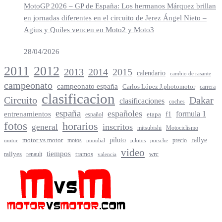
MotoGP 2026 – GP de España: Los hermanos Márquez brillan
en jornadas diferentes en el circuito de Jerez Ángel Nieto –
Agius y Quiles vencen en Moto2 y Moto3
28/04/2026
2012
2011
2013
2014
2015
calendario
cambio de rasante
campeonato
campeonato españa
Carlos López J.photomotor
carrera
clasificacion
Circuito
Dakar
clasificaciones
coches
españa
españoles
entrenamientos
formula 1
f1
español
etapa
fotos
horarios
inscritos
general
mitsubishi
Motociclismo
rallye
piloto
motor vs motor
motos
precio
motor
mundial
porsche
pilotos
video
tiempos
rallyes
tramos
renault
wrc
valencia