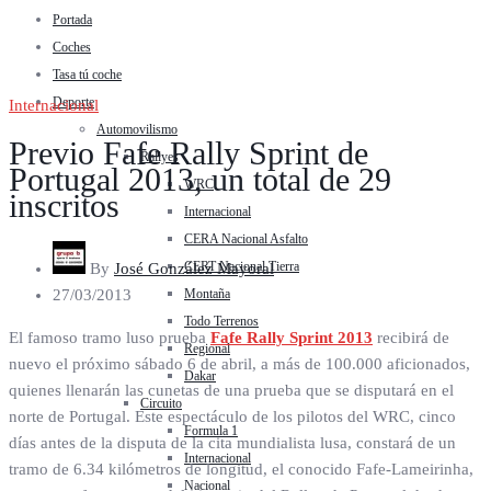
Portada
Coches
Tasa tú coche
Deporte
Internacional
Automovilismo
Previo Fafe Rally Sprint de
Rallyes
Portugal 2013, un total de 29
WRC
inscritos
Internacional
CERA Nacional Asfalto
CERT Nacional Tierra
By
José González Mayoral
Montaña
27/03/2013
Todo Terrenos
El famoso tramo luso prueba
Fafe Rally Sprint 2013
recibirá de
Regional
nuevo el próximo sábado 6 de abril, a más de 100.000 aficionados,
Dakar
quienes llenarán las cunetas de una prueba que se disputará en el
Circuito
norte de Portugal. Este espectáculo de los pilotos del WRC, cinco
Formula 1
días antes de la disputa de la cita mundialista lusa, constará de un
Internacional
tramo de 6.34 kilómetros de longitud, el conocido Fafe-Lameirinha,
Nacional