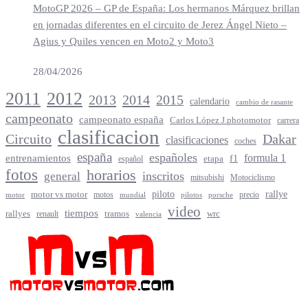
MotoGP 2026 – GP de España: Los hermanos Márquez brillan
en jornadas diferentes en el circuito de Jerez Ángel Nieto –
Agius y Quiles vencen en Moto2 y Moto3
28/04/2026
2012
2011
2013
2014
2015
calendario
cambio de rasante
campeonato
campeonato españa
Carlos López J.photomotor
carrera
clasificacion
Circuito
Dakar
clasificaciones
coches
españa
españoles
entrenamientos
formula 1
f1
español
etapa
fotos
horarios
inscritos
general
mitsubishi
Motociclismo
rallye
piloto
motor vs motor
motos
precio
motor
mundial
porsche
pilotos
video
tiempos
rallyes
tramos
renault
wrc
valencia