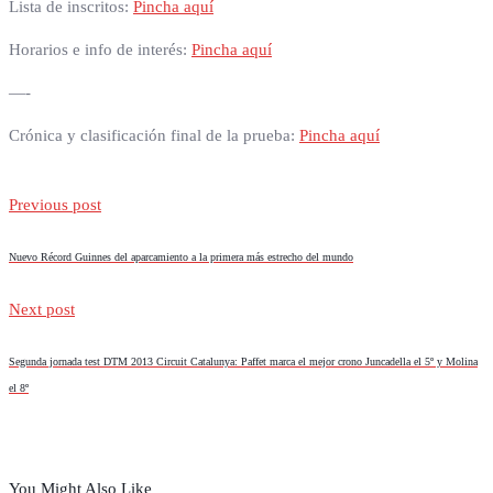
Lista de inscritos:
Pincha aquí
Horarios e info de interés:
Pincha aquí
—-
Crónica y clasificación final de la prueba:
Pincha aquí
Previous post
Nuevo Récord Guinnes del aparcamiento a la primera más estrecho del mundo
Next post
Segunda jornada test DTM 2013 Circuit Catalunya: Paffet marca el mejor crono Juncadella el 5º y Molina
el 8º
You Might Also Like