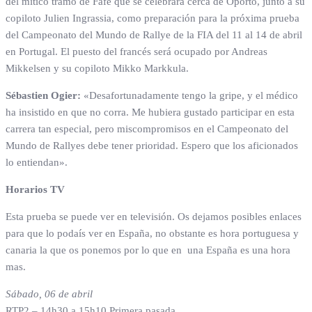
del mítico tramo de Fafe que se celebrará cerca de Oporto, junto a su
copiloto Julien Ingrassia, como preparación para la próxima prueba
del Campeonato del Mundo de Rallye de la FIA del 11 al 14 de abril
en Portugal. El puesto del francés será ocupado por Andreas
Mikkelsen y su copiloto Mikko Markkula.
Sébastien Ogier:
«Desafortunadamente tengo la gripe, y el médico
ha insistido en que no corra. Me hubiera gustado participar en esta
carrera tan especial, pero miscompromisos en el Campeonato del
Mundo de Rallyes debe tener prioridad. Espero que los aficionados
lo entiendan».
Horarios TV
Esta prueba se puede ver en televisión. Os dejamos posibles enlaces
para que lo podaís ver en España, no obstante es hora portuguesa y
canaria la que os ponemos por lo que en una España es una hora
mas.
Sábado, 06 de abril
RTP2 – 14h30 a 15h10 Primera pasada