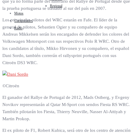
que ya no forma parte del itinerario del Rallye de Portugal desde que
Regional
la prueba portuguesa se trasladó al sur del país en 2007.
Motos
Los principales pilotos del WRC estarán en Fafe. El líder de la
Curiosidades
general de pilotos, Sebastien Ogier y su compañero de equipo
Radio
Andreas Mikkelsen serán los encargados de defender los colores del
Volkswagen Motorsport con sus respectivos Polo R WRC. Otro de
los candidatos al título, Mikko Hirvonen y su compañero, el español
Dani Sordo, también correrán el rallysprint portugués con sus
Citroën DS3 WRC.
©Citroën
El ganador del Rallye de Portugal de 2012, Mads Ostberg, y Evgeny
Novikov representarán al Qatar M-Sport con sendos Fiesta RS WRC.
También pilotarán los Fiesta, Thierry Neuville, Nasser Al-Attiyah y
Martin Prokop.
El ex piloto de F1, Robert Kubica, será otro de los centro de atención