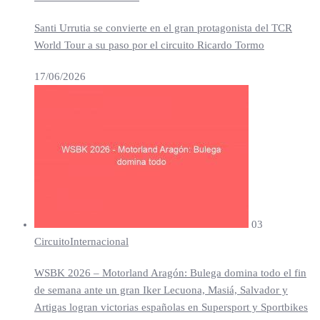
Santi Urrutia se convierte en el gran protagonista del TCR
World Tour a su paso por el circuito Ricardo Tormo
17/06/2026
03
Circuito
Internacional
WSBK 2026 – Motorland Aragón: Bulega domina todo el fin
de semana ante un gran Iker Lecuona, Masiá, Salvador y
Artigas logran victorias españolas en Supersport y Sportbikes