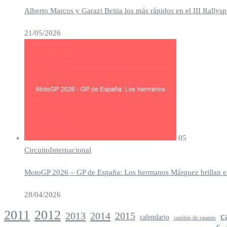
Alberto Marcos y Garazi Beitia los más rápidos en el III Rallys
21/05/2026
05
Circuito
Internacional
MotoGP 2026 – GP de España: Los hermanos Márquez brillan en 
28/04/2026
2012
2011
2013
2014
c
2015
calendario
cambio de rasante