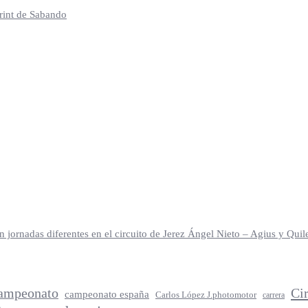
print de Sabando
jornadas diferentes en el circuito de Jerez Ángel Nieto – Agius y Qu
ampeonato
Ci
campeonato españa
Carlos López J.photomotor
carrera