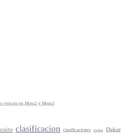
iles vencen en Moto2 y Moto3
clasificacion
rcuito
Dakar
clasificaciones
coches