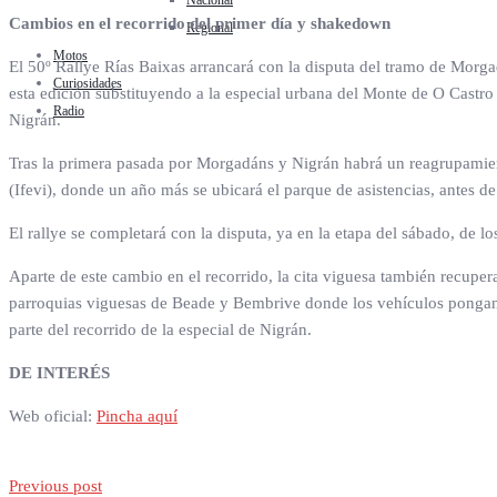
Nacional
Cambios en el recorrido del primer día y shakedown
Regional
Motos
El 50º Rallye Rías Baixas arrancará con la disputa del tramo de Morgad
Curiosidades
esta edición substituyendo a la especial urbana del Monte de O Castro 
Radio
Nigrán.
Tras la primera pasada por Morgadáns y Nigrán habrá un reagrupamient
(Ifevi), donde un año más se ubicará el parque de asistencias, antes d
El rallye se completará con la disputa, ya en la etapa del sábado, de 
Aparte de este cambio en el recorrido, la cita viguesa también recupe
parroquias viguesas de Beade y Bembrive donde los vehículos pongan a 
parte del recorrido de la especial de Nigrán.
DE INTERÉS
Web oficial:
Pincha aquí
Previous post