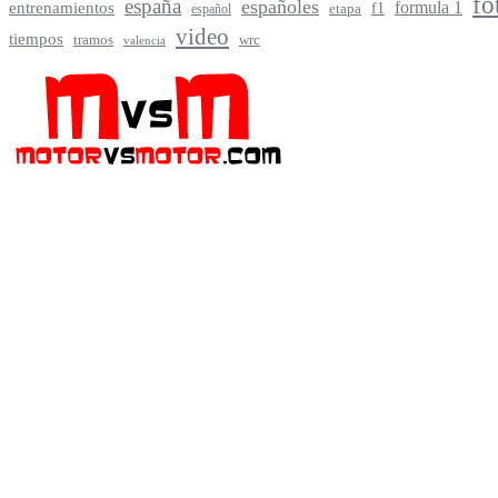
fo
españa
españoles
entrenamientos
formula 1
f1
español
etapa
video
tiempos
tramos
wrc
valencia