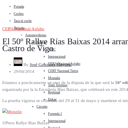
Portada
Coches
Tasa tú coche
Deporte
CERA Nacional Asfalto
Automovilismo
El 50º Rallye Rías Baixas 2014 arra
Rallyes
Castro de Vigo
WRC
Internacional
CERA Nacional Asfalto
By
José González Mayoral
CERT Nacional Tierra
29/04/2014
Montaña
Estamos a practicamente un mes de la disputa de la que será la
50º ed
Todo Terrenos
organizada por la la Escudería Rías Baixas, que celebrará en este 2014
Regional
Dakar
La prueba viguesa se celebrará del 29 al 31 de mayo y mantiene el mi
Circuito
Formula 1
Internacional
©Press Rallye Rias Baixas