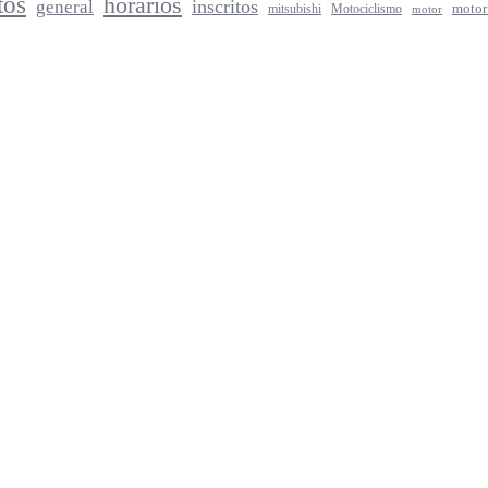
tos
horarios
inscritos
general
mitsubishi
Motociclismo
motor
motor