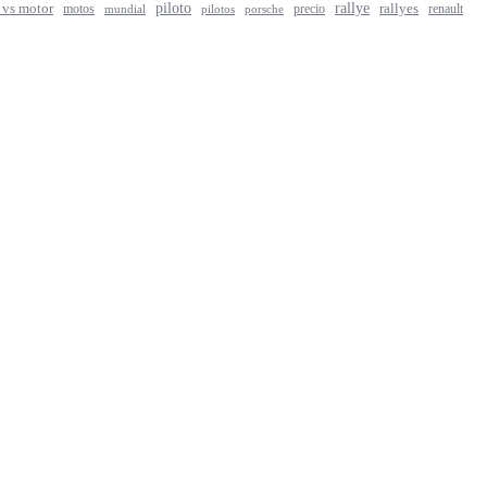
rallye
piloto
rallyes
 vs motor
motos
precio
renault
mundial
porsche
pilotos