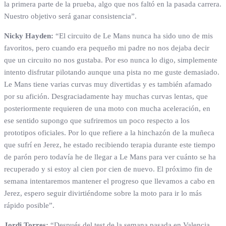
la primera parte de la prueba, algo que nos faltó en la pasada carrera.
Nuestro objetivo será ganar consistencia”.
Nicky Hayden:
“El circuito de Le Mans nunca ha sido uno de mis
favoritos, pero cuando era pequeño mi padre no nos dejaba decir
que un circuito no nos gustaba. Por eso nunca lo digo, simplemente
intento disfrutar pilotando aunque una pista no me guste demasiado.
Le Mans tiene varias curvas muy divertidas y es también afamado
por su afición. Desgraciadamente hay muchas curvas lentas, que
posteriormente requieren de una moto con mucha aceleración, en
ese sentido supongo que sufriremos un poco respecto a los
prototipos oficiales. Por lo que refiere a la hinchazón de la muñeca
que sufrí en Jerez, he estado recibiendo terapia durante este tiempo
de parón pero todavía he de llegar a Le Mans para ver cuánto se ha
recuperado y si estoy al cien por cien de nuevo. El próximo fin de
semana intentaremos mantener el progreso que llevamos a cabo en
Jerez, espero seguir divirtiéndome sobre la moto para ir lo más
rápido posible”.
Jordi Torres:
“Después del test de la semana pasada en Valencia,