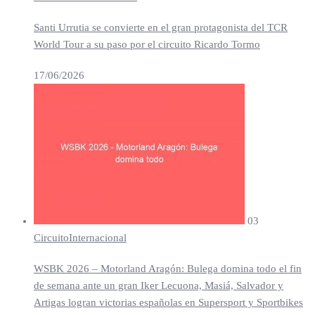
Santi Urrutia se convierte en el gran protagonista del TCR
World Tour a su paso por el circuito Ricardo Tormo
17/06/2026
03
Circuito
Internacional
WSBK 2026 – Motorland Aragón: Bulega domina todo el fin
de semana ante un gran Iker Lecuona, Masiá, Salvador y
Artigas logran victorias españolas en Supersport y Sportbikes