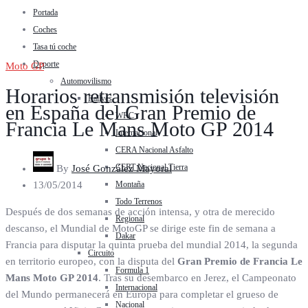
Portada
Coches
Tasa tú coche
Deporte
Moto GP
Automovilismo
Horarios retransmisión televisión
Rallyes
en España del Gran Premio de
WRC
Francia Le Mans Moto GP 2014
Internacional
CERA Nacional Asfalto
CERT Nacional Tierra
By
José González Mayoral
Montaña
13/05/2014
Todo Terrenos
Después de dos semanas de acción intensa, y otra de merecido
Regional
descanso, el Mundial de MotoGP se dirige este fin de semana a
Dakar
Francia para disputar la quinta prueba del mundial 2014, la segunda
Circuito
en territorio europeo, con la disputa del
Gran Premio de Francia Le
Formula 1
Mans Moto GP 2014
. Tras su desembarco en Jerez, el Campeonato
Internacional
del Mundo permanecerá en Europa para completar el grueso de
Nacional