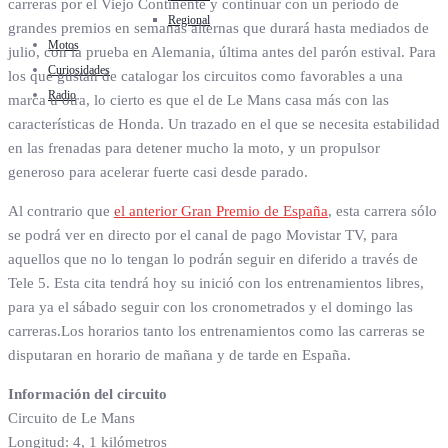
carreras por el Viejo Continente y continuar con un periodo de
Regional
grandes premios en semanas alternas que durará hasta mediados de
Motos
julio, con la prueba en Alemania, última antes del parón estival. Para
Curiosidades
los que gustan de catalogar los circuitos como favorables a una
Radio
marca u otra, lo cierto es que el de Le Mans casa más con las
características de Honda. Un trazado en el que se necesita estabilidad
en las frenadas para detener mucho la moto, y un propulsor
generoso para acelerar fuerte casi desde parado.
Al contrario que
el anterior Gran Premio de España
, esta carrera sólo
se podrá ver en directo por el canal de pago Movistar TV, para
aquellos que no lo tengan lo podrán seguir en diferido a través de
Tele 5. Esta cita tendrá hoy su inició con los entrenamientos libres,
para ya el sábado seguir con los cronometrados y el domingo las
carreras.Los horarios tanto los entrenamientos como las carreras se
disputaran en horario de mañana y de tarde en España.
Información del circuito
Circuito de Le Mans
Longitud: 4, 1 kilómetros