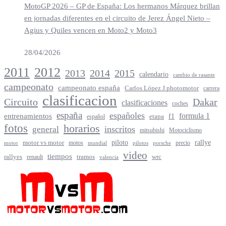
MotoGP 2026 – GP de España: Los hermanos Márquez brillan
en jornadas diferentes en el circuito de Jerez Ángel Nieto –
Agius y Quiles vencen en Moto2 y Moto3
28/04/2026
2012
2011
2013
2014
2015
calendario
cambio de rasante
campeonato
campeonato españa
Carlos López J.photomotor
carrera
clasificacion
Circuito
Dakar
clasificaciones
coches
españa
españoles
entrenamientos
formula 1
f1
español
etapa
fotos
horarios
inscritos
general
mitsubishi
Motociclismo
rallye
piloto
motor vs motor
motos
precio
motor
mundial
porsche
pilotos
video
tiempos
rallyes
tramos
renault
wrc
valencia