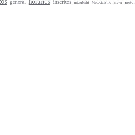
tos
horarios
inscritos
general
mitsubishi
Motociclismo
motor
motor