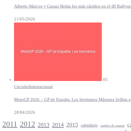
Alberto Marcos y Garazi Beitia los más rápidos en el III Rallys
21/05/2026
05
Circuito
Internacional
MotoGP 2026 – GP de España: Los hermanos Márquez brillan en 
28/04/2026
2012
2011
2013
2014
c
2015
calendario
cambio de rasante