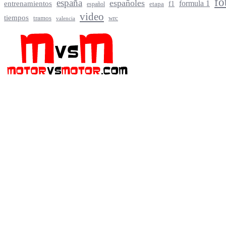
fo
españa
españoles
entrenamientos
formula 1
f1
español
etapa
video
tiempos
tramos
wrc
valencia