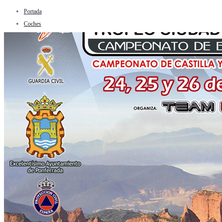
Portada
Coches
Tasa tú coche
Deporte
Automovilismo
Rallyes
WRC
Internacional
CERA Nacional Asfalto
CERT Nacional Tierra
Montaña
Todo Terrenos
Regional
Dakar
Circuito
Formula 1
Internacional