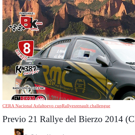
Nacional
Regional
Motos
Curiosidades
Radio
CERA Nacional Asfalto
evo cup
Rallyes
renault challengue
Previo 21 Rallye del Bierzo 2014 