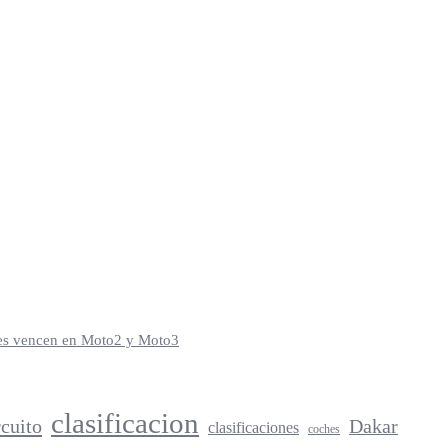
iles vencen en Moto2 y Moto3
clasificacion
rcuito
Dakar
clasificaciones
coches