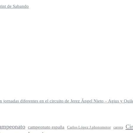
print de Sabando
jornadas diferentes en el circuito de Jerez Ángel Nieto – Agius y Qu
ampeonato
Ci
campeonato españa
Carlos López J.photomotor
carrera