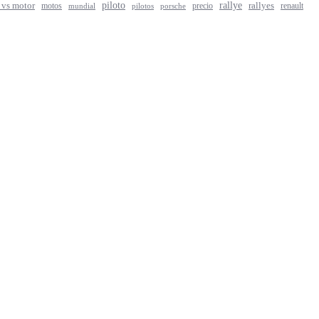
rallye
piloto
rallyes
 vs motor
motos
precio
renault
mundial
porsche
pilotos