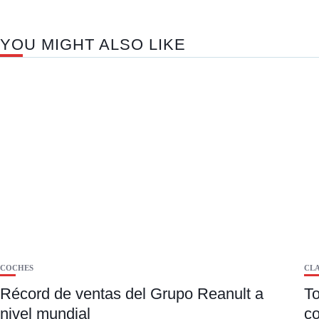
YOU MIGHT ALSO LIKE
COCHES
CLA
Récord de ventas del Grupo Reanult a
To
nivel mundial
co