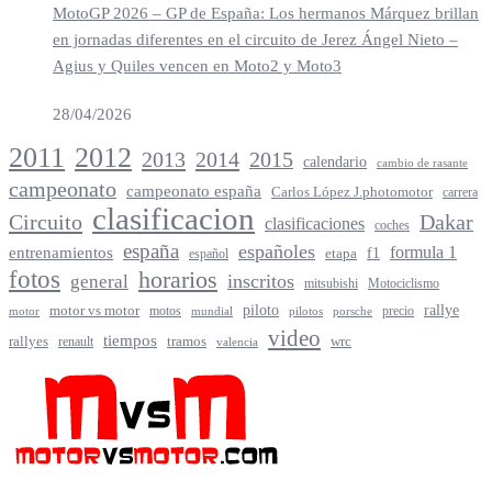
MotoGP 2026 – GP de España: Los hermanos Márquez brillan
en jornadas diferentes en el circuito de Jerez Ángel Nieto –
Agius y Quiles vencen en Moto2 y Moto3
28/04/2026
2012
2011
2013
2014
2015
calendario
cambio de rasante
campeonato
campeonato españa
Carlos López J.photomotor
carrera
clasificacion
Circuito
Dakar
clasificaciones
coches
españa
españoles
entrenamientos
formula 1
f1
español
etapa
fotos
horarios
inscritos
general
mitsubishi
Motociclismo
rallye
piloto
motor vs motor
motos
precio
motor
mundial
porsche
pilotos
video
tiempos
rallyes
tramos
renault
wrc
valencia