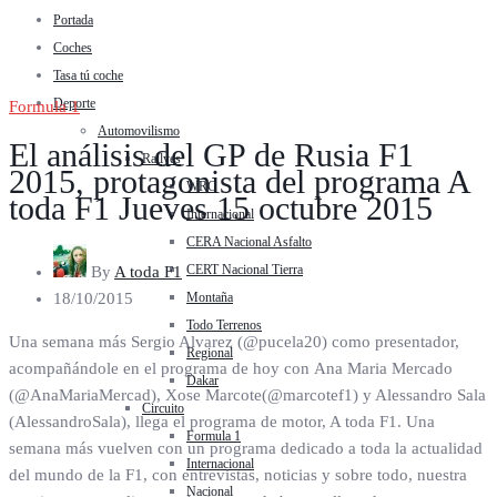
Portada
Coches
Tasa tú coche
Deporte
Formula 1
Automovilismo
El análisis del GP de Rusia F1
Rallyes
2015, protagonista del programa A
WRC
toda F1 Jueves 15 octubre 2015
Internacional
CERA Nacional Asfalto
CERT Nacional Tierra
By
A toda F1
Montaña
18/10/2015
Todo Terrenos
Una semana más Sergio Alvarez (@pucela20) como presentador,
Regional
acompañándole en el programa de hoy con Ana Maria Mercado
Dakar
(@AnaMariaMercad), Xose Marcote(@marcotef1) y Alessandro Sala
Circuito
(AlessandroSala), llega el programa de motor, A toda F1. Una
Formula 1
semana más vuelven con un programa dedicado a toda la actualidad
Internacional
del mundo de la F1, con entrevistas, noticias y sobre todo, nuestra
Nacional