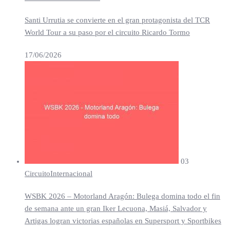
Santi Urrutia se convierte en el gran protagonista del TCR
World Tour a su paso por el circuito Ricardo Tormo
17/06/2026
03
Circuito
Internacional
WSBK 2026 – Motorland Aragón: Bulega domina todo el fin
de semana ante un gran Iker Lecuona, Masiá, Salvador y
Artigas logran victorias españolas en Supersport y Sportbikes