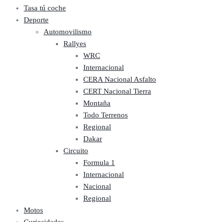
Tasa tú coche
Deporte
Automovilismo
Rallyes
WRC
Internacional
CERA Nacional Asfalto
CERT Nacional Tierra
Montaña
Todo Terrenos
Regional
Dakar
Circuito
Formula 1
Internacional
Nacional
Regional
Motos