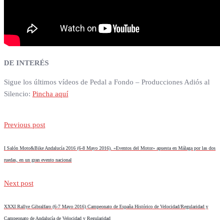
DE INTERÉS
Sigue los últimos vídeos de Pedal a Fondo – Producciones Adiós al
Silencio:
Pincha aquí
Previous post
I Salón Moto&Bike Andalucía 2016 (6-8 Mayo 2016). «Eventos del Motor» apuesta en Málaga por las dos
ruedas, en un gran evento nacional
Next post
XXXI Rallye Gibralfaro (6-7 Mayo 2016) Campeonato de España Histórico de Velocidad/Regularidad y
Campeonato de Andalucía de Velocidad y Regularidad