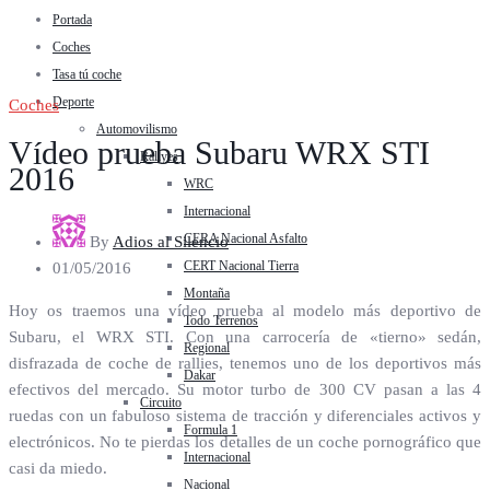
Portada
Coches
Tasa tú coche
Deporte
Coches
Automovilismo
Vídeo prueba Subaru WRX STI
Rallyes
2016
WRC
Internacional
CERA Nacional Asfalto
By
Adios al Silencio
CERT Nacional Tierra
01/05/2016
Montaña
Hoy os traemos una vídeo prueba al modelo más deportivo de
Todo Terrenos
Subaru, el WRX STI. Con una carrocería de «tierno» sedán,
Regional
disfrazada de coche de rallies, tenemos uno de los deportivos más
Dakar
efectivos del mercado. Su motor turbo de 300 CV pasan a las 4
Circuito
ruedas con un fabuloso sistema de tracción y diferenciales activos y
Formula 1
electrónicos. No te pierdas los detalles de un coche pornográfico que
Internacional
casi da miedo.
Nacional