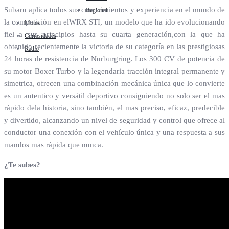
Subaru aplica todos sus conocimientos y experiencia en el mundo de
Regional
la competición en elWRX STI, un modelo que ha ido evolucionando
Motos
fiel a sus principios hasta su cuarta generación,con la que ha
Curiosidades
obtenido recientemente la victoria de su categoría en las prestigiosas
Radio
24 horas de resistencia de Nurburgring. Los 300 CV de potencia de
su motor Boxer Turbo y la legendaria tracción integral permanente y
simetrica, ofrecen una combinación mecánica única que lo convierte
es un autentico y versátil deportivo consiguiendo no solo ser el mas
rápido dela historia, sino también, el mas preciso, eficaz, predecible
y divertido, alcanzando un nivel de seguridad y control que ofrece al
conductor una conexión con el vehículo única y una respuesta a sus
mandos mas rápida que nunca.
¿Te subes?