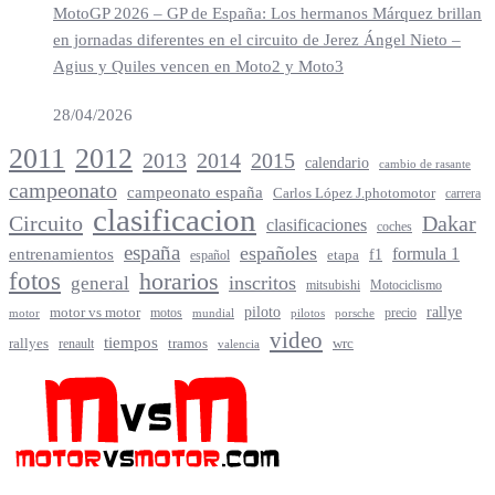
MotoGP 2026 – GP de España: Los hermanos Márquez brillan
en jornadas diferentes en el circuito de Jerez Ángel Nieto –
Agius y Quiles vencen en Moto2 y Moto3
28/04/2026
2012
2011
2013
2014
2015
calendario
cambio de rasante
campeonato
campeonato españa
Carlos López J.photomotor
carrera
clasificacion
Circuito
Dakar
clasificaciones
coches
españa
españoles
entrenamientos
formula 1
f1
español
etapa
fotos
horarios
inscritos
general
mitsubishi
Motociclismo
rallye
piloto
motor vs motor
motos
precio
motor
mundial
porsche
pilotos
video
tiempos
rallyes
tramos
renault
wrc
valencia