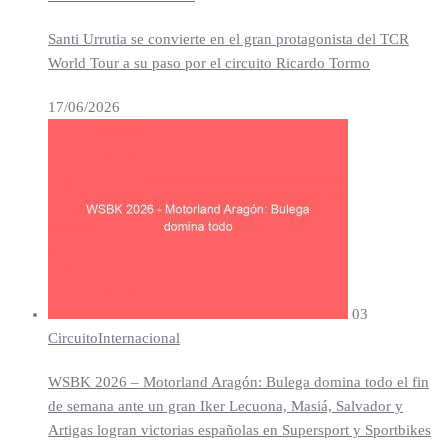
Santi Urrutia se convierte en el gran protagonista del TCR
World Tour a su paso por el circuito Ricardo Tormo
17/06/2026
03
Circuito
Internacional
WSBK 2026 – Motorland Aragón: Bulega domina todo el fin
de semana ante un gran Iker Lecuona, Masiá, Salvador y
Artigas logran victorias españolas en Supersport y Sportbikes