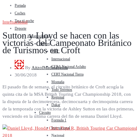
Portada
Coches
Tasa tú coche
Internacional
Deporte
Sutton y Lloyd se hacen con las
Automovilismo
victorias del Campeonato Británico
Rallyes
de Turismos en Croft
WRC
Internacional
CERA Nacional Asfalto
By
AitzolMadinabeitia
CERT Nacional Tierra
30/06/2018
Montaña
El pasado fin de semana, el circuito británico de Croft acogía la
Todo Terrenos
quinta cita de la MSA British Touring Car Championship 2018, con
Regional
la disputa de la decimotercera, decimocuarta y decimoquinta carrera
Dakar
de la temporada con la victoria de Ashley Sutton en las dos primeras,
Circuito
venciendo en la última carrera del fin de semana Daniel Lloyd.
Formula 1
Internacional
Nacional