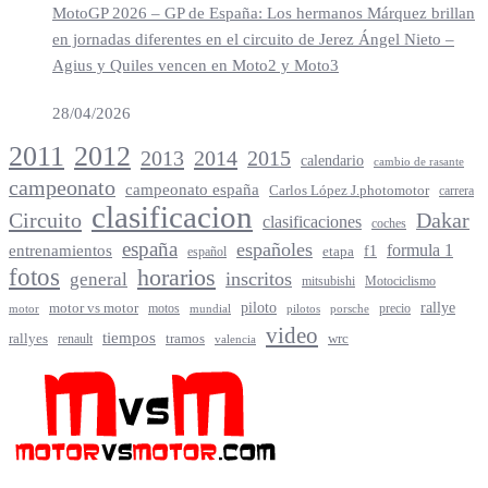
MotoGP 2026 – GP de España: Los hermanos Márquez brillan
en jornadas diferentes en el circuito de Jerez Ángel Nieto –
Agius y Quiles vencen en Moto2 y Moto3
28/04/2026
2012
2011
2013
2014
2015
calendario
cambio de rasante
campeonato
campeonato españa
Carlos López J.photomotor
carrera
clasificacion
Circuito
Dakar
clasificaciones
coches
españa
españoles
entrenamientos
formula 1
f1
español
etapa
fotos
horarios
inscritos
general
mitsubishi
Motociclismo
rallye
piloto
motor vs motor
motos
precio
motor
mundial
porsche
pilotos
video
tiempos
rallyes
tramos
renault
wrc
valencia