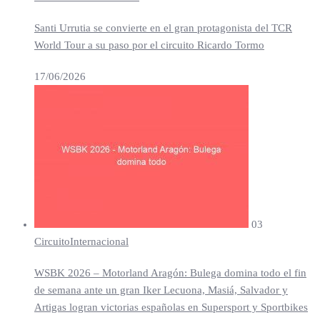
Santi Urrutia se convierte en el gran protagonista del TCR
World Tour a su paso por el circuito Ricardo Tormo
17/06/2026
03
Circuito
Internacional
WSBK 2026 – Motorland Aragón: Bulega domina todo el fin
de semana ante un gran Iker Lecuona, Masiá, Salvador y
Artigas logran victorias españolas en Supersport y Sportbikes