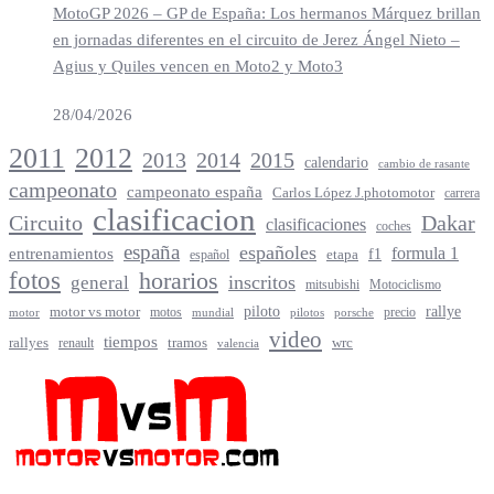
MotoGP 2026 – GP de España: Los hermanos Márquez brillan
en jornadas diferentes en el circuito de Jerez Ángel Nieto –
Agius y Quiles vencen en Moto2 y Moto3
28/04/2026
2012
2011
2013
2014
2015
calendario
cambio de rasante
campeonato
campeonato españa
Carlos López J.photomotor
carrera
clasificacion
Circuito
Dakar
clasificaciones
coches
españa
españoles
entrenamientos
formula 1
f1
español
etapa
fotos
horarios
inscritos
general
mitsubishi
Motociclismo
rallye
piloto
motor vs motor
motos
precio
motor
mundial
porsche
pilotos
video
tiempos
rallyes
tramos
renault
wrc
valencia