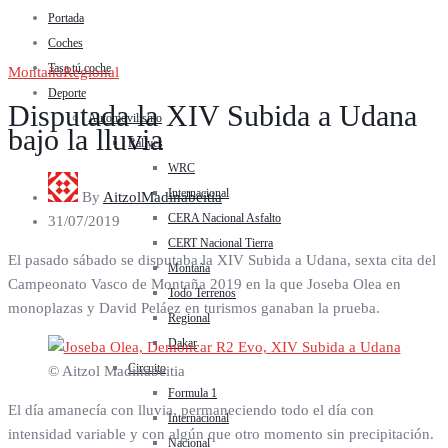
Portada
Coches
Tasa tú coche
Montaña
Regional
Deporte
Disputada la XIV Subida a Udana
Automovilismo
bajo la lluvia
Rallyes
WRC
Internacional
By
AitzolMadinabeitia
CERA Nacional Asfalto
31/07/2019
CERT Nacional Tierra
El pasado sábado se disputaba la XIV Subida a Udana, sexta cita del
Montaña
Campeonato Vasco de Montaña 2019 en la que Joseba Olea en
Todo Terrenos
monoplazas y David Peláez en turismos ganaban la prueba.
Regional
Dakar
Circuito
© Aitzol Madinabeitia
Formula 1
El día amanecía con lluvia, permaneciendo todo el día con
Internacional
intensidad variable y con algún que otro momento sin precipitación.
Nacional