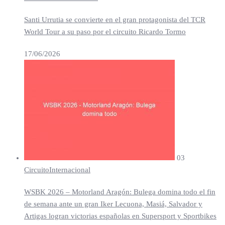
Santi Urrutia se convierte en el gran protagonista del TCR
World Tour a su paso por el circuito Ricardo Tormo
17/06/2026
03
Circuito
Internacional
WSBK 2026 – Motorland Aragón: Bulega domina todo el fin
de semana ante un gran Iker Lecuona, Masiá, Salvador y
Artigas logran victorias españolas en Supersport y Sportbikes