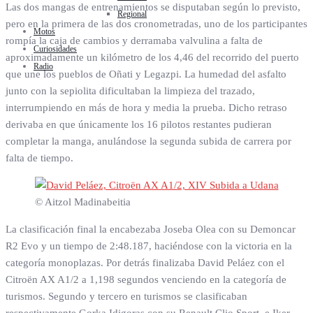
Las dos mangas de entrenamientos se disputaban según lo previsto,
Regional
pero en la primera de las dos cronometradas, uno de los participantes
Motos
rompía la caja de cambios y derramaba valvulina a falta de
Curiosidades
aproximadamente un kilómetro de los 4,46 del recorrido del puerto
Radio
que une los pueblos de Oñati y Legazpi. La humedad del asfalto
junto con la sepiolita dificultaban la limpieza del trazado,
interrumpiendo en más de hora y media la prueba. Dicho retraso
derivaba en que únicamente los 16 pilotos restantes pudieran
completar la manga, anulándose la segunda subida de carrera por
falta de tiempo.
© Aitzol Madinabeitia
La clasificación final la encabezaba Joseba Olea con su Demoncar
R2 Evo y un tiempo de 2:48.187, haciéndose con la victoria en la
categoría monoplazas. Por detrás finalizaba David Peláez con el
Citroën AX A1/2 a 1,198 segundos venciendo en la categoría de
turismos. Segundo y tercero en turismos se clasificaban