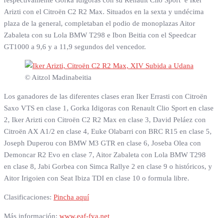
respectivamente Gorka Idigoras con su Renault Clio Sport e Iker
Arizti con el Citroën C2 R2 Max. Situados en la sexta y undécima
plaza de la general, completaban el podio de monoplazas Aitor
Zabaleta con su Lola BMW T298 e Ibon Beitia con el Speedcar
GT1000 a 9,6 y a 11,9 segundos del vencedor.
© Aitzol Madinabeitia
Los ganadores de las diferentes clases eran Iker Errasti con Citroën
Saxo VTS en clase 1, Gorka Idigoras con Renault Clio Sport en clase
2, Iker Arizti con Citroën C2 R2 Max en clase 3, David Peláez con
Citroën AX A1/2 en clase 4, Euke Olabarri con BRC R15 en clase 5,
Joseph Duperou con BMW M3 GTR en clase 6, Joseba Olea con
Demoncar R2 Evo en clase 7, Aitor Zabaleta con Lola BMW T298
en clase 8, Jabi Gorbea con Simca Rallye 2 en clase 9 o históricos, y
Aitor Irigoien con Seat Ibiza TDI en clase 10 o formula libre.
Clasificaciones:
Pincha aquí
Más información:
www.eaf-fva.net