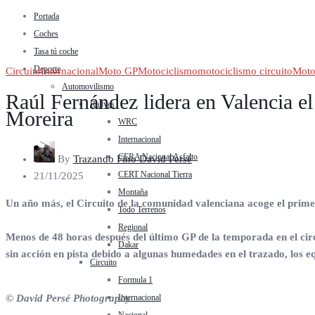
Portada
Coches
Tasa tú coche
Deporte
Circuito
Internacional
Moto GP
Motociclismo
motociclismo circuito
Moto
Automovilismo
Raúl Fernández lidera en Valencia el
Rallyes
Moreira
WRC
Internacional
CERA Nacional Asfalto
By
Trazando Fino David Persé
CERT Nacional Tierra
21/11/2025
Montaña
Un año más, el Circuito de la comunidad valenciana acoge el prim
Todo Terrenos
Regional
Menos de 48 horas después del último GP de la temporada en el circ
Dakar
sin acción en pista debido a algunas humedades en el trazado, los e
Circuito
Formula 1
Internacional
© David Persé Photography