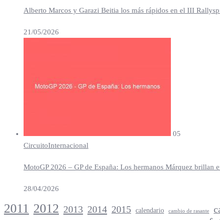
Alberto Marcos y Garazi Beitia los más rápidos en el III Rallys
21/05/2026
05
Circuito
Internacional
MotoGP 2026 – GP de España: Los hermanos Márquez brillan en 
28/04/2026
2012
2011
2013
2014
c
2015
calendario
cambio de rasante