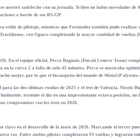
se mostró satisfecho con su jornada. Si bien no había novedades de Ap
aciones a bordo de sus RS-GP.
 estilo de pilotaje, mientras que Fernández también pudo realizar aj
Trackhouse, con Ogura completando la mayor cantidad de vueltas (6
26. En el equipo oficial, Pecco Bagnaia (Ducati Lenovo Team) comple
da en la curva 2 a falta de solo 45 minutos, Pecco se mostraba optimi
 mucho mejor, por lo que el bicampeón del mundo de MotoGP afronta 
para las dos últimas rondas de 2025 y el test de Valencia, Nicolo Bu
nalmente, terminó el día en una impresionante octava posición, un bu
us compromisos con los tests en 2026.
e clave en el desarrollo de la moto de 2026. Marcando el tercer pu
mera vez. Entre ambos pilotos completaron 93 vueltas y lograron ent