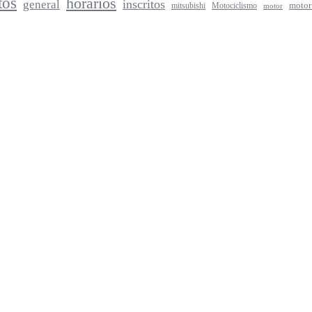
tos
horarios
inscritos
general
mitsubishi
Motociclismo
motor
motor