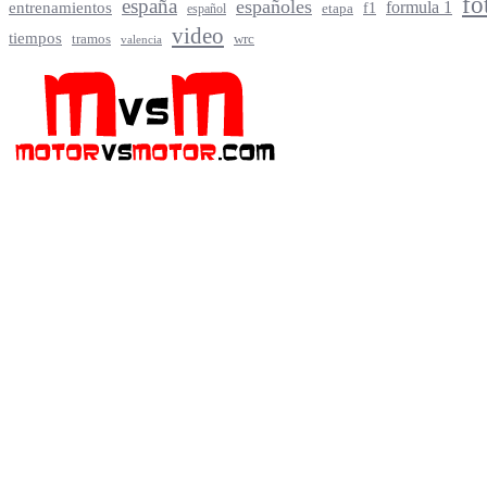
fo
españa
españoles
entrenamientos
formula 1
f1
español
etapa
video
tiempos
tramos
wrc
valencia