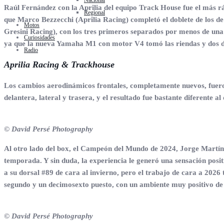
Nacional
Raúl Fernández con la Aprilia del equipo Track House fue el más ráp
Regional
que Marco Bezzecchi (Aprilia Racing) completó el doblete de los de 
Motos
Gresini Racing), con los tres primeros separados por menos de una
Curiosidades
ya que la nueva Yamaha M1 con motor V4 tomó las riendas y dos de
Radio
Aprilia Racing & Trackhouse
Los cambios aerodinámicos frontales, completamente nuevos, fueron
delantera, lateral y trasera, y el resultado fue bastante diferente a
© David Persé Photography
Al otro lado del box, el Campeón del Mundo de 2024, Jorge Martín,
temporada. Y sin duda, la experiencia le generó una sensación posit
a su dorsal #89 de cara al invierno, pero el trabajo de cara a 202
segundo y un decimosexto puesto, con un ambiente muy positivo de 
© David Persé Photography