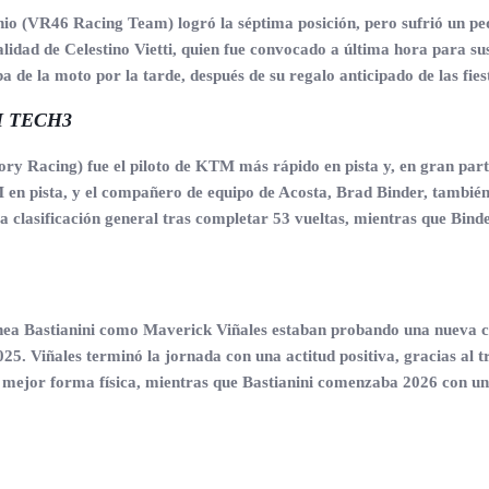
onio (VR46 Racing Team) logró la séptima posición, pero sufrió un p
lidad de Celestino Vietti, quien fue convocado a última hora para sust
a de la moto por la tarde, después de su regalo anticipado de las fies
M TECH3
y Racing) fue el piloto de KTM más rápido en pista y, en gran parte
TM en pista, y el compañero de equipo de Acosta, Brad Binder, tambié
la clasificación general tras completar 53 vueltas, mientras que Bin
Enea Bastianini como Maverick Viñales estaban probando una nueva c
2025. Viñales terminó la jornada con una actitud positiva, gracias al 
 mejor forma física, mientras que Bastianini comenzaba 2026 con un