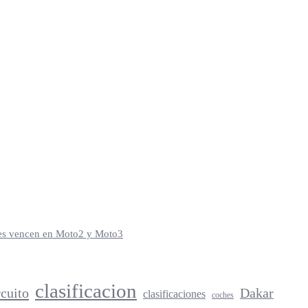
iles vencen en Moto2 y Moto3
clasificacion
rcuito
Dakar
clasificaciones
coches