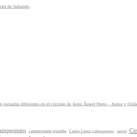
print de Sabando
jornadas diferentes en el circuito de Jerez Ángel Nieto – Agius y Qu
ampeonato
Ci
campeonato españa
Carlos López J.photomotor
carrera