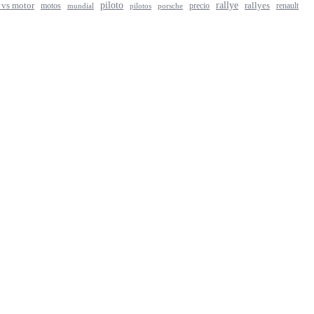
rallye
piloto
rallyes
 vs motor
motos
precio
renault
mundial
porsche
pilotos