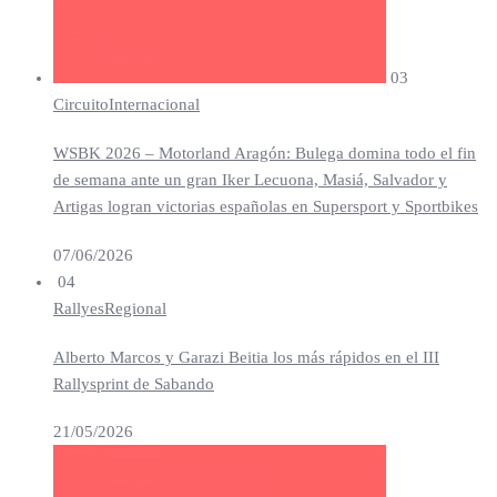
03
Circuito
Internacional
WSBK 2026 – Motorland Aragón: Bulega domina todo el fin
de semana ante un gran Iker Lecuona, Masiá, Salvador y
Artigas logran victorias españolas en Supersport y Sportbikes
07/06/2026
04
Rallyes
Regional
Alberto Marcos y Garazi Beitia los más rápidos en el III
Rallysprint de Sabando
21/05/2026