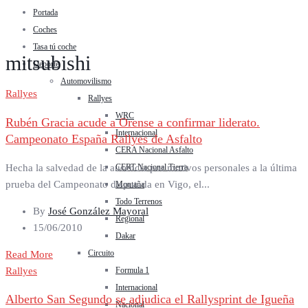
Portada
Coches
Tasa tú coche
mitsubishi
Deporte
Automovilismo
Rallyes
Rallyes
WRC
Rubén Gracia acude a Orense a confirmar liderato.
Internacional
Campeonato España Rallyes de Asfalto
CERA Nacional Asfalto
Hecha la salvedad de la ausencia por motivos personales a la última
CERT Nacional Tierra
prueba del Campeonato disputada en Vigo, el...
Montaña
Todo Terrenos
By
José González Mayoral
Regional
15/06/2010
Dakar
Circuito
Read More
Rallyes
Formula 1
Internacional
Alberto San Segundo se adjudica el Rallysprint de Igueña
Nacional