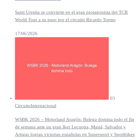
Santi Urrutia se convierte en el gran protagonista del TCR
World Tour a su paso por el circuito Ricardo Tormo
17/06/2026
03
Circuito
Internacional
WSBK 2026 – Motorland Aragón: Bulega domina todo el fin
de semana ante un gran Iker Lecuona, Masiá, Salvador y
Artigas logran victorias españolas en Supersport y Sportbikes