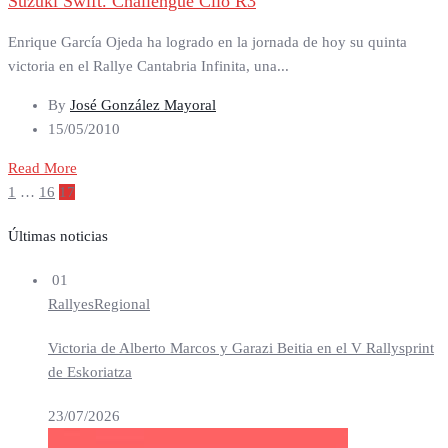
Suzuki Swift. Challengue Clio R3
Enrique García Ojeda ha logrado en la jornada de hoy su quinta
victoria en el Rallye Cantabria Infinita, una...
By
José González Mayoral
15/05/2010
Read More
Paginación
1
…
16
17
de
entradas
Últimas noticias
01
Rallyes
Regional
Victoria de Alberto Marcos y Garazi Beitia en el V Rallysprint
de Eskoriatza
23/07/2026