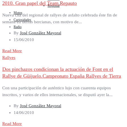
2010. Gran papel del Team Repauto
Regional
Motos
Nueva cita del regional de rallyes de asfalto celebrada éste fin de
Curiosidades
semana en tierras bercianas, con motivo de...
Radio
By
José González Mayoral
15/06/2010
Read More
Rallyes
Dos pinchazos condicionan la actuación de Font en el
Rallye de Güijuelo.Campeonato España Rallyes de Tierra
Con una participación de auténtico lujo con cuarenta equipos
inscritos, y varios de ellos internacionales, se disputó ayer la...
By
José González Mayoral
14/06/2010
Read More