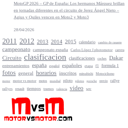
MotoGP 2026 – GP de España: Los hermanos Márquez brillan
en jornadas diferentes en el circuito de Jerez Ángel Nieto –
Agius y Quiles vencen en Moto2 y Moto3
28/04/2026
2012
2011
2013
2014
2015
calendario
cambio de rasante
campeonato
campeonato españa
Carlos López J.photomotor
carrera
clasificacion
Circuito
Dakar
clasificaciones
coches
españa
españoles
entrenamientos
formula 1
f1
español
etapa
fotos
horarios
inscritos
general
mitsubishi
Motociclismo
rallye
piloto
motor vs motor
motos
precio
motor
mundial
porsche
pilotos
video
tiempos
rallyes
tramos
renault
wrc
valencia