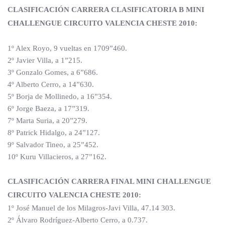
CLASIFICACIÓN CARRERA CLASIFICATORIA B
MINI
CHALLENGUE CIRCUITO VALENCIA CHESTE 2010
:
1º Alex Royo, 9 vueltas en 1709”460.
2º Javier Villa, a 1”215.
3º Gonzalo Gomes, a 6”686.
4º Alberto Cerro, a 14”630.
5º Borja de Mollinedo, a 16”354.
6º Jorge Baeza, a 17”319.
7º Marta Suria, a 20”279.
8º Patrick Hidalgo, a 24”127.
9º Salvador Tineo, a 25”452.
10º Kuru Villacieros, a 27”162.
CLASIFICACIÓN CARRERA FINAL MINI CHALLENGUE
CIRCUITO VALENCIA CHESTE 2010:
1º José Manuel de los Milagros-Javi Villa, 47.14 303.
2º Álvaro Rodríguez-Alberto Cerro, a 0.737.