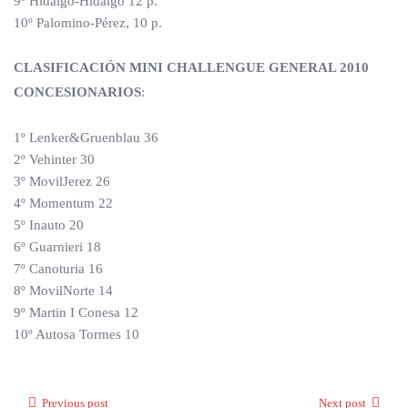
9º Hidalgo-Hidalgo 12 p.
10º Palomino-Pérez, 10 p.
CLASIFICACIÓN MINI CHALLENGUE GENERAL 2010
CONCESIONARIOS
:
1º Lenker&Gruenblau 36
2º Vehinter 30
3º MovilJerez 26
4º Momentum 22
5º Inauto 20
6º Guarnieri 18
7º Canoturia 16
8º MovilNorte 14
9º Martin I Conesa 12
10º Autosa Tormes 10
Previous post
Next post